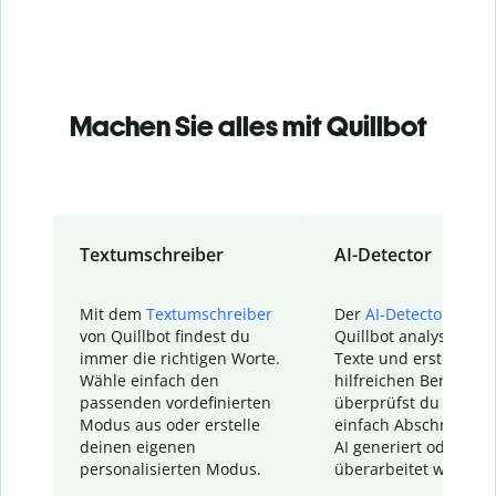
Machen Sie alles mit Quillbot
Textumschreiber
AI-Detector
Mit dem
Textumschreiber
Der
AI-Detector
von
von Quillbot findest du
Quillbot analysiert d
immer die richtigen Worte.
Texte und erstellt ei
Wähle einfach den
hilfreichen Bericht. S
passenden vordefinierten
überprüfst du schnel
Modus aus oder erstelle
einfach Abschnitte, d
deinen eigenen
AI generiert oder
personalisierten Modus.
überarbeitet wurden.