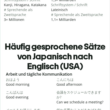
Kanji, Hiragana, Katakana
Schriftsystem / Schrift
# Sprechende als
Lateinisch
Zweitsprache
# Sprechende als Zweitsprache
3+ Millionen
1,1+ Milliarden
Häufig gesprochene Sätze
von Japanisch nach
Englisch (USA)
Slide 1 of 6
Arbeit und tägliche Kommunikation
おはよう
こんにちは
Good morning
Good afternoon
H
こんばんは
会議をスケジュールできます
Good evening
か?
M
Can we schedule a meeting?
メールをお送りします。
何か必要なことがあればお知