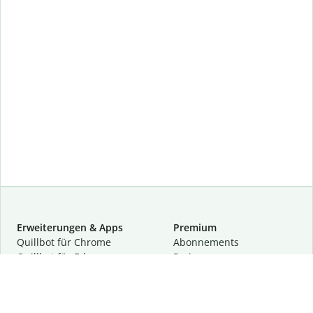
Erweiterungen & Apps
Premium
Quillbot für Chrome
Abon­ne­ments
Quillbot für Edge
Preise
Quillbot für Safari
Für Teams
Quillbot für Android
Partnerprogramm
Quillbot für iOS
Demo anfragen