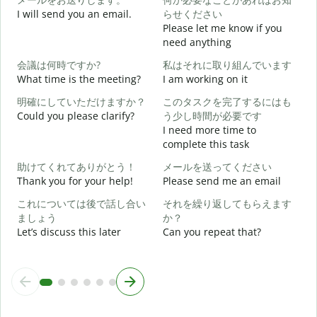
I will send you an email.
らせください
G
Please let me know if you
e
need anything
会議は何時ですか?
私はそれに取り組んでいます
Y
What time is the meeting?
I am working on it
明確にしていただけますか？
このタスクを完了するにはも
Y
Could you please clarify?
う少し時間が必要です
I need more time to
complete this task
助けてくれてありがとう！
メールを送ってください
Thank you for your help!
Please send me an email
W
これについては後で話し合い
それを繰り返してもらえます
ましょう
か？
Let’s discuss this later
Can you repeat that?