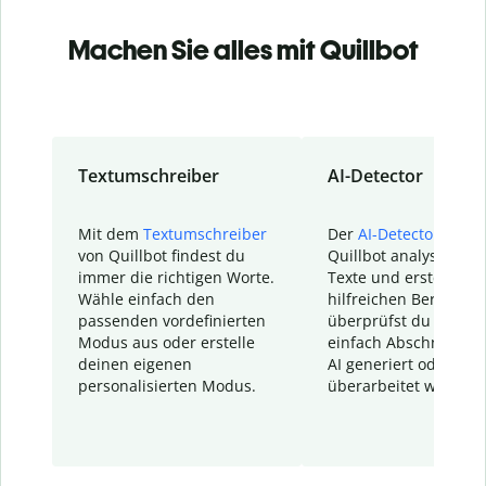
Machen Sie alles mit Quillbot
Textumschreiber
AI-Detector
Mit dem
Textumschreiber
Der
AI-Detector
von
von Quillbot findest du
Quillbot analysiert d
immer die richtigen Worte.
Texte und erstellt ei
Wähle einfach den
hilfreichen Bericht. S
passenden vordefinierten
überprüfst du schnel
Modus aus oder erstelle
einfach Abschnitte, d
deinen eigenen
AI generiert oder
personalisierten Modus.
überarbeitet wurden.