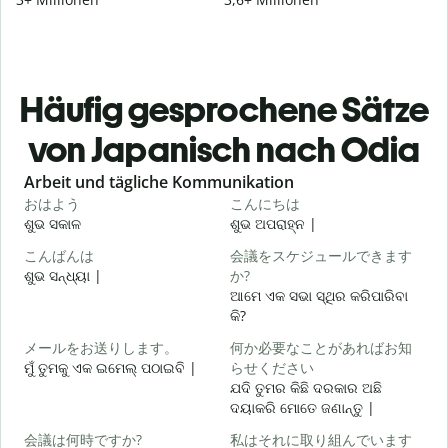
Häufig gesprochene Sätze
von Japanisch nach Odia
Slide 1 of 6
Arbeit und tägliche Kommunikation
おはよう
こんにちは
ଶୁଭ ସକାଳ
ଶୁଭ ଅପରାହ୍ନ |
ନ
こんばんは
会議をスケジュールできます
ଶୁଭ ସନ୍ଧ୍ୟା |
か?
ମ
ଆମେ ଏକ ସଭା ସ୍ଥିର କରିପାରିବା
କି?
メールをお送りします。
何か必要なことがあればお知
ଶ
ମୁଁ ତୁମକୁ ଏକ ଇମେଲ୍ ପଠାଇବି |
らせください
ଯଦି ତୁମର କିଛି ଦରକାର ଅଛି
ଦୟାକରି ମୋତେ ଜଣାନ୍ତୁ |
会議は何時ですか?
私はそれに取り組んでいます