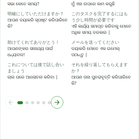
ହ
ସଭା କେତେ ସମୟ?
ମୁଁ ଏହା ଉପରେ କାମ କରୁଛି
明確にしていただけますか？
このタスクを完了するにはも
ବ
ଆପଣ ଦୟାକରି ସ୍ପଷ୍ଟ କରିପାରିବେ
う少し時間が必要です
କି?
ଏହି କାର୍ଯ୍ୟ ସମାପ୍ତ କରିବାକୁ ମୋତେ
ଅଧିକ ସମୟ ଦରକାର |
ନ
助けてくれてありがとう！
メールを送ってください
ଆପଣଙ୍କର ସାହାଯ୍ୟ ପାଇଁ
ଦୟାକରି ମୋତେ ଏକ ଇମେଲ୍
ଧନ୍ୟବାଦ!
ପଠାନ୍ତୁ |
これについては後で話し合い
それを繰り返してもらえます
ましょう
か？
ଚାଲ ପରେ ଆଲୋଚନା କରିବା |
ଆପଣ ତାହା ପୁନରାବୃତ୍ତି କରିପାରିବେ
କି?