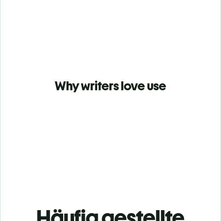
Why writers love use
Häufig gestellte