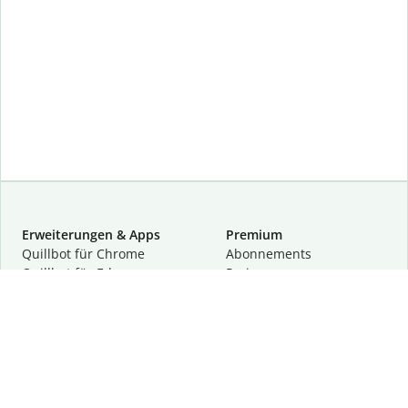
Erweiterungen & Apps
Premium
Quillbot für Chrome
Abon­ne­ments
Quillbot für Edge
Preise
Quillbot für Safari
Für Teams
Quillbot für Android
Partnerprogramm
Quillbot für iOS
Demo anfragen
Quillbot für Windows
Quillbot für macOS
Quillbot für Word
Tools
Unternehmen