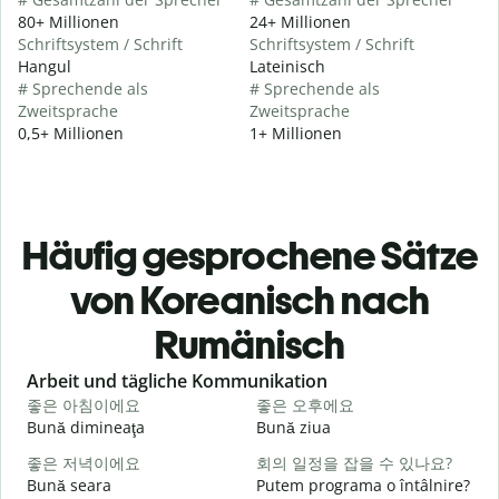
80+ Millionen
24+ Millionen
Schriftsystem / Schrift
Schriftsystem / Schrift
Hangul
Lateinisch
# Sprechende als
# Sprechende als
Zweitsprache
Zweitsprache
0,5+ Millionen
1+ Millionen
Häufig gesprochene Sätze
von Koreanisch nach
Rumänisch
Slide 1 of 6
Arbeit und tägliche Kommunikation
좋은 아침이에요
좋은 오후에요
Bună dimineaţa
Bună ziua
S
좋은 저녁이에요
회의 일정을 잡을 수 있나요?
Bună seara
Putem programa o întâlnire?
N