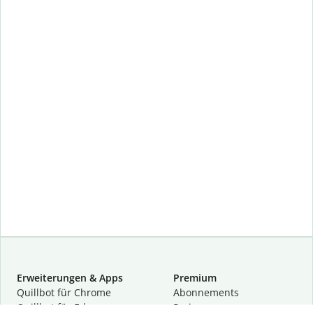
Erweiterungen & Apps
Premium
Quillbot für Chrome
Abon­ne­ments
Quillbot für Edge
Preise