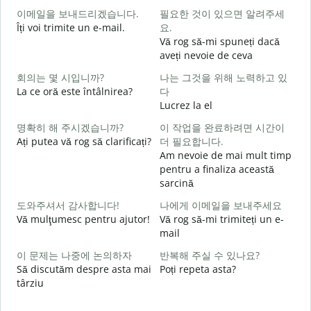
이메일을 보내드리겠습니다.
필요한 것이 있으면 알려주세
Îți voi trimite un e-mail.
요.
B
Vă rog să-mi spuneți dacă
s
aveți nevoie de ceva
회의는 몇 시입니까?
나는 그것을 위해 노력하고 있
C
La ce oră este întâlnirea?
다
Lucrez la el
명확히 해 주시겠습니까?
이 작업을 완료하려면 시간이
Ați putea vă rog să clarificați?
더 필요합니다.
L
Am nevoie de mai mult timp
pentru a finaliza această
sarcină
U
도와주셔서 감사합니다!
나에게 이메일을 보내주세요
h
Vă mulţumesc pentru ajutor!
Vă rog să-mi trimiteți un e-
mail
이 문제는 나중에 논의하자
반복해 주실 수 있나요?
Să discutăm despre asta mai
Poți repeta asta?
târziu