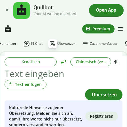
Quillbot
Open App
Your AI writing assistant
Premium
-Humanizer
KI-Chat
Übersetzer
Zusammenfasser
Kroatisch
Chinesisch (vereinfacht)
Text einfügen
Übersetzen
Kulturelle Hinweise zu jeder
Übersetzung. Melden Sie sich an,
Registrieren
damit Ihre Worte nicht nur übersetzt,
sondern verstanden werden.