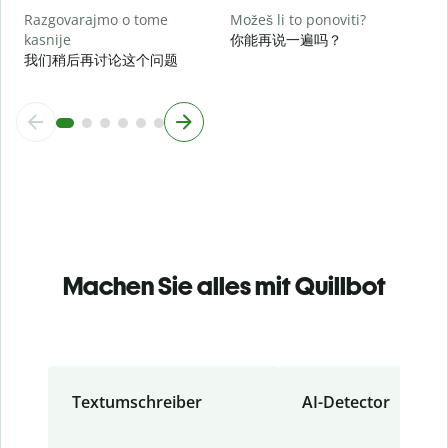
Razgovarajmo o tome
Možeš li to ponoviti?
kasnije
你能再说一遍吗？
我们稍后再讨论这个问题
Machen Sie alles mit Quillbot
Textumschreiber
AI-Detector