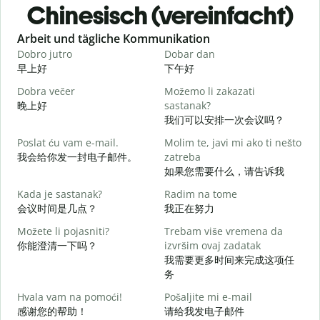
Chinesisch (vereinfacht)
Slide 1 of 6
Arbeit und tägliche Kommunikation
Dobro jutro
Dobar dan
B
早上好
下午好
Dobra večer
Možemo li zakazati
M
晚上好
sastanak?
我们可以安排一次会议吗？
D
Poslat ću vam e-mail.
Molim te, javi mi ako ti nešto
我会给你发一封电子邮件。
zatreba
如果您需要什么，请告诉我
Kada je sastanak?
Radim na tome
d
会议时间是几点？
我正在努力
Možete li pojasniti?
Trebam više vremena da
你能澄清一下吗？
izvršim ovaj zadatak
我需要更多时间来完成这项任
务
G
Hvala vam na pomoći!
Pošaljite mi e-mail
感谢您的帮助！
请给我发电子邮件