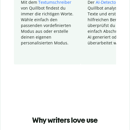
Mit dem
Textumschreiber
Der
AI-Detector
von
von Quillbot findest du
Quillbot analysiert d
immer die richtigen Worte.
Texte und erstellt ei
Wähle einfach den
hilfreichen Bericht. S
passenden vordefinierten
überprüfst du schnel
Modus aus oder erstelle
einfach Abschnitte, d
deinen eigenen
AI generiert oder
personalisierten Modus.
überarbeitet wurden.
Why writers love use