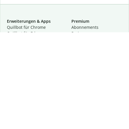
Erweiterungen & Apps
Premium
Quillbot für Chrome
Abon­ne­ments
Quillbot für Edge
Preise
Quillbot für Safari
Für Teams
Quillbot für Android
Partnerprogramm
Quillbot für iOS
Demo anfragen
Quillbot für Windows
Quillbot für macOS
Quillbot für Word
Tools
Unternehmen
Schreibhilfen
Über uns
Textkorrektur
Privatsphäre & Sicherheit
Zitieren und Originalität
Karriere
KI-Tools
Hilfe
Kontakt
Ressourcen
Folge uns