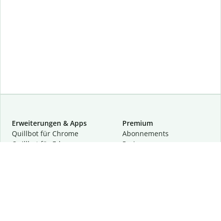
Erweiterungen & Apps
Premium
Quillbot für Chrome
Abon­ne­ments
Quillbot für Edge
Preise
Quillbot für Safari
Für Teams
Quillbot für Android
Partnerprogramm
Quillbot für iOS
Demo anfragen
Quillbot für Windows
Quillbot für macOS
Quillbot für Word
Tools
Unternehmen