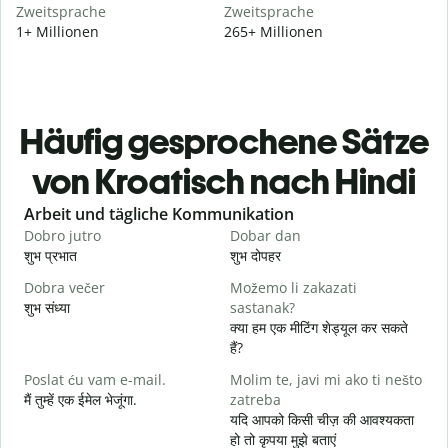
Zweitsprache
Zweitsprache
1+ Millionen
265+ Millionen
Häufig gesprochene Sätze
von Kroatisch nach Hindi
Slide 1 of 6
Arbeit und tägliche Kommunikation
Dobro jutro
Dobar dan
B
शुभ प्रभात
शुभ दोपहर
ह
Dobra večer
Možemo li zakazati
M
शुभ संध्या
sastanak?
म
क्या हम एक मीटिंग शेड्यूल कर सकते
D
हैं?
स
Poslat ću vam e-mail.
Molim te, javi mi ako ti nešto
मैं तुम्हें एक ईमेल भेजूंगा.
zatreba
आ
यदि आपको किसी चीज़ की आवश्यकता
हो तो कृपया मुझे बताएं
d