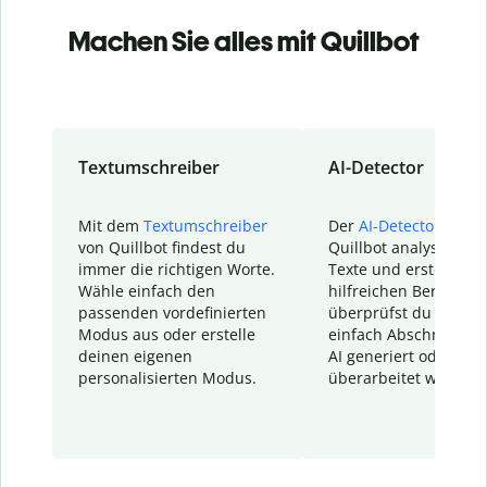
Machen Sie alles mit Quillbot
Textumschreiber
AI-Detector
Mit dem
Textumschreiber
Der
AI-Detector
von
von Quillbot findest du
Quillbot analysiert d
immer die richtigen Worte.
Texte und erstellt ei
Wähle einfach den
hilfreichen Bericht. S
passenden vordefinierten
überprüfst du schnel
Modus aus oder erstelle
einfach Abschnitte, d
deinen eigenen
AI generiert oder
personalisierten Modus.
überarbeitet wurden.