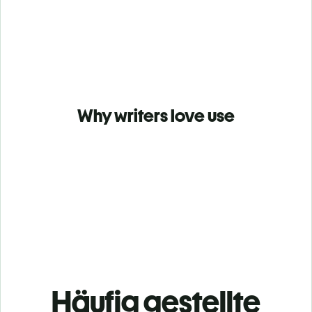
Why writers love use
Häufig gestellte