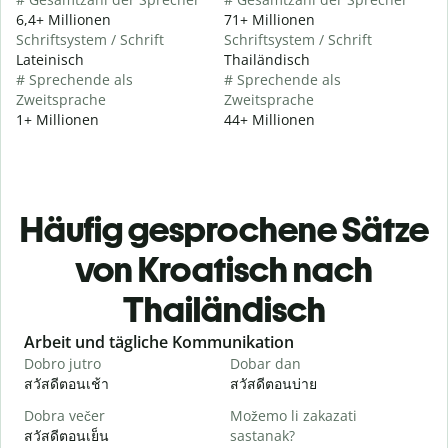
6,4+ Millionen
71+ Millionen
Schriftsystem / Schrift
Schriftsystem / Schrift
Lateinisch
Thailändisch
# Sprechende als
# Sprechende als
Zweitsprache
Zweitsprache
1+ Millionen
44+ Millionen
Häufig gesprochene Sätze
von Kroatisch nach
Thailändisch
Slide 1 of 6
Arbeit und tägliche Kommunikation
Dobro jutro
Dobar dan
B
สวัสดีตอนเช้า
สวัสดีตอนบ่าย
ส
Dobra večer
Možemo li zakazati
M
สวัสดีตอนเย็น
sastanak?
ฉ