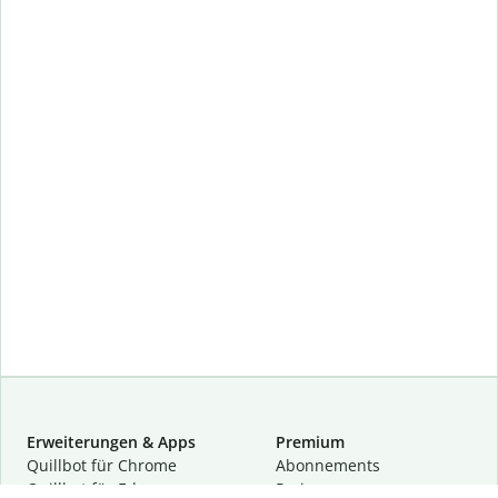
Erweiterungen & Apps
Premium
Quillbot für Chrome
Abon­ne­ments
Quillbot für Edge
Preise