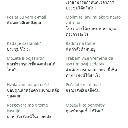
เราสามารถกำหนดเวลาการ
D
ประชุมได้หรือไม่?
ส
Poslat ću vam e-mail.
Molim te, javi mi ako ti nešto
ฉันจะส่งอีเมลถึงคุณ
zatreba
ด
โปรดแจ้งให้เราทราบหากคุณ
ต้องการอะไร
d
ใ
Kada je sastanak?
Radim na tome
ประชุมกี่โมง?
ฉันกำลังทำมันอยู่
ล
Možete li pojasniti?
Trebam više vremena da
คุณช่วยกรุณาชี้แจงหน่อยได้
izvršim ovaj zadatak
G
ไหม?
ฉันต้องการเวลามากกว่านี้เพื่อ
โ
ทำภารกิจนี้ให้สำเร็จ
Hvala vam na pomoći!
Pošaljite mi e-mail
ขอบคุณสำหรับความช่วยเหลือ
กรุณาส่งอีเมลถึงฉัน
ของคุณ!
Razgovarajmo o tome
Možeš li to ponoviti?
kasnije
คุณช่วยพูดซ้ำได้ไหม?
มาหารือเรื่องนี้ในภายหลัง