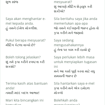
શુભ સાંજ
mesyuarat?
મ
શું આપણે મીટિંગ શેડ્યૂલ કરી
S
શકીએ?
p
Saya akan menghantar e-
Sila beritahu saya jika anda
શ
mel kepada anda.
memerlukan apa-apa
A
હું તમને ઈમેલ મોકલીશ.
જો તમને કંઈપણની જરૂર હોય તો
ત
કૃપા કરીને મને જણાવો
Y
Pukul berapa mesyuarat?
Saya sedang
હ
મીટિંગ કેટલા વાગ્યે છે?
mengusahakannya
હું તેના પર કામ કરી રહ્યો છું
s
ગ
Boleh tolong jelaskan?
Saya perlukan lebih masa
શું તમે કૃપા કરીને સ્પષ્ટતા કરી
untuk menyiapkan tugasan
D
શકશો?
ini
સ
મને આ કાર્ય પૂર્ણ કરવા માટે વધુ
સમયની જરૂર છે
Terima kasih atas bantuan
Sila hantarkan saya e-mel
anda!
કૃપા કરીને મને એક ઇમેઇલ
તમારી મદદ બદલ આભાર!
મોકલો
Mari kita bincangkan ini
Bolehkah anda
kemudian
mengulanginya?