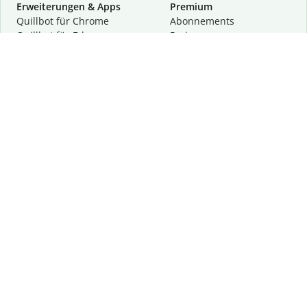
Erweiterungen & Apps
Premium
Quillbot für Chrome
Abon­ne­ments
Quillbot für Edge
Preise
Quillbot für Safari
Für Teams
Quillbot für Android
Partnerprogramm
Quillbot für iOS
Demo anfragen
Quillbot für Windows
Quillbot für macOS
Quillbot für Word
Tools
Unternehmen
Schreibhilfen
Über uns
Textkorrektur
Privatsphäre & Sicherheit
Zitieren und Originalität
Karriere
KI-Tools
Hilfe
Kontakt
Ressourcen
Folge uns