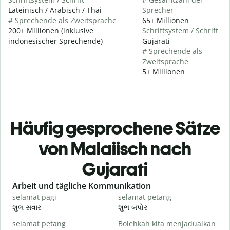
Lateinisch / Arabisch / Thai
Sprecher
# Sprechende als Zweitsprache
65+ Millionen
200+ Millionen (inklusive
Schriftsystem / Schrift
indonesischer Sprechende)
Gujarati
# Sprechende als
Zweitsprache
5+ Millionen
Häufig gesprochene Sätze
von Malaiisch nach
Gujarati
Slide 1 of 6
Arbeit und tägliche Kommunikation
selamat pagi
selamat petang
H
શુભ સવાર
શુભ બપોર
હ
selamat petang
Bolehkah kita menjadualkan
n