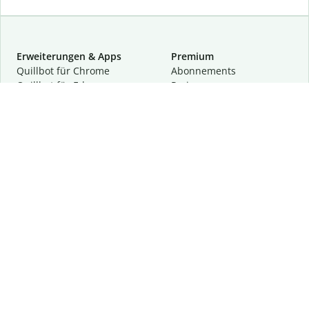
Erweiterungen & Apps
Premium
Quillbot für Chrome
Abon­ne­ments
Quillbot für Edge
Preise
Quillbot für Safari
Für Teams
Quillbot für Android
Partnerprogramm
Quillbot für iOS
Demo anfragen
Quillbot für Windows
Quillbot für macOS
Quillbot für Word
Tools
Unternehmen
Schreibhilfen
Über uns
Textkorrektur
Privatsphäre & Sicherheit
Zitieren und Originalität
Karriere
KI-Tools
Hilfe
Kontakt
Ressourcen
Folge uns