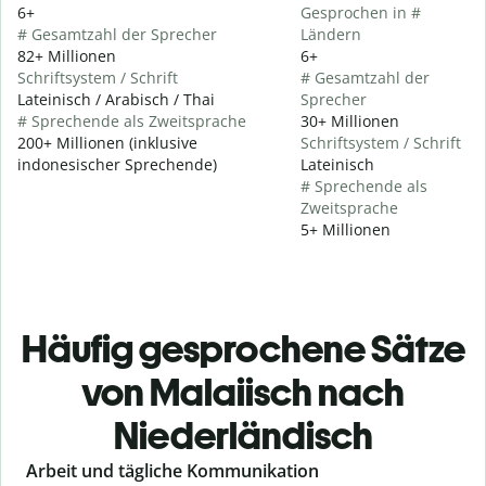
6+
Gesprochen in #
# Gesamtzahl der Sprecher
Ländern
82+ Millionen
6+
Schriftsystem / Schrift
# Gesamtzahl der
Lateinisch / Arabisch / Thai
Sprecher
# Sprechende als Zweitsprache
30+ Millionen
200+ Millionen (inklusive
Schriftsystem / Schrift
indonesischer Sprechende)
Lateinisch
# Sprechende als
Zweitsprache
5+ Millionen
Häufig gesprochene Sätze
von Malaiisch nach
Niederländisch
Slide 1 of 6
Arbeit und tägliche Kommunikation