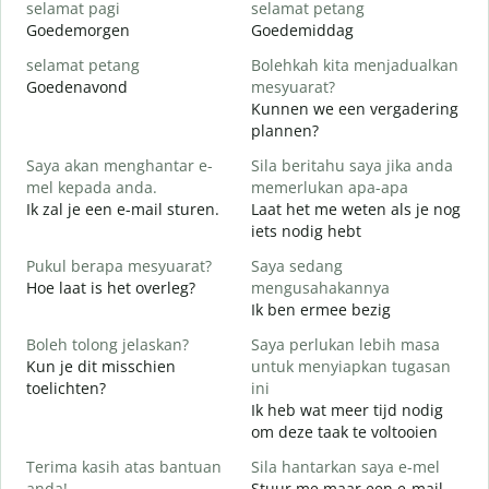
selamat pagi
selamat petang
H
Goedemorgen
Goedemiddag
H
selamat petang
Bolehkah kita menjadualkan
n
Goedenavond
mesyuarat?
M
Kunnen we een vergadering
S
plannen?
p
Saya akan menghantar e-
Sila beritahu saya jika anda
G
mel kepada anda.
memerlukan apa-apa
Ik zal je een e-mail sturen.
Laat het me weten als je nog
A
iets nodig hebt
G
Pukul berapa mesyuarat?
Saya sedang
Y
Hoe laat is het overleg?
mengusahakannya
J
Ik ben ermee bezig
s
Boleh tolong jelaskan?
Saya perlukan lebih masa
T
Kun je dit misschien
untuk menyiapkan tugasan
toelichten?
ini
D
Ik heb wat meer tijd nodig
W
om deze taak te voltooien
h
Terima kasih atas bantuan
Sila hantarkan saya e-mel
anda!
Stuur me maar een e-mail