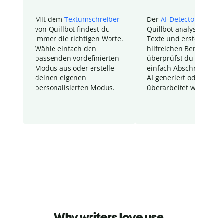
Mit dem
Textumschreiber
Der
AI-Detector
von
von Quillbot findest du
Quillbot analysiert d
immer die richtigen Worte.
Texte und erstellt ei
Wähle einfach den
hilfreichen Bericht. S
passenden vordefinierten
überprüfst du schnel
Modus aus oder erstelle
einfach Abschnitte, d
deinen eigenen
AI generiert oder
personalisierten Modus.
überarbeitet wurden.
Why writers love use