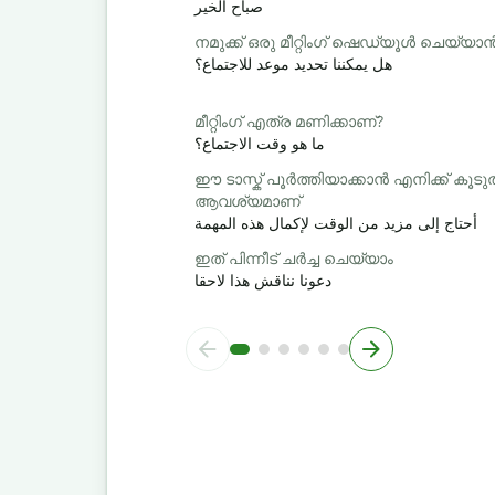
صباح الخير
നമുക്ക് ഒരു മീറ്റിംഗ് ഷെഡ്യൂൾ ചെയ്യ
هل يمكننا تحديد موعد للاجتماع؟
മീറ്റിംഗ് എത്ര മണിക്കാണ്?
ما هو وقت الاجتماع؟
ഈ ടാസ്ക് പൂർത്തിയാക്കാൻ എനിക്ക് ക
ആവശ്യമാണ്
أحتاج إلى مزيد من الوقت لإكمال هذه المهمة
ഇത് പിന്നീട് ചർച്ച ചെയ്യാം
دعونا نناقش هذا لاحقا