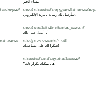
مساء الخير
ാൻ കഴിയുമോ?
ഞാൻ നിങ്ങൾക്ക് ഒരു ഇമെയിൽ അയയ്ക്കും.
سأرسل لك رسالة بالبريد الإلكتروني.
ഞാൻ അതിൽ പ്രവർത്തിക്കുകയാണ്
أنا أعمل على ذلك
ൂടുതൽ സമയം
നിന്റെ സഹായത്തിന് നന്ദി!
شكرا لك على مساعدتك!
നിങ്ങൾക്ക് അത് ആവർത്തിക്കാമോ?
هل يمكنك تكرار ذلك؟