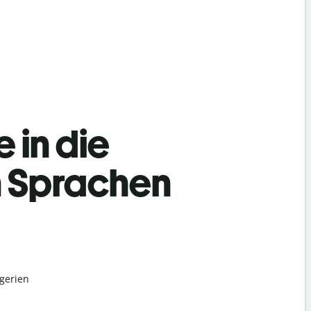
 in die
 Sprachen
lgerien