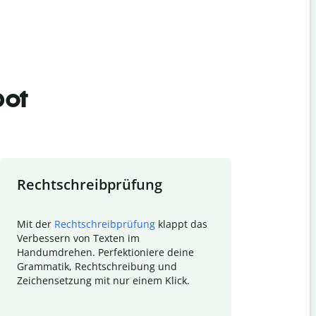
bot
Rechtschreibprüfung
Textzu
Mit der
Rechtschreibprüfung
klappt das
Mithilfe de
Verbessern von Texten im
Quillbot ka
Handumdrehen. Perfektioniere deine
Überblick ü
Grammatik, Rechtschreibung und
So wird das
Zeichensetzung mit nur einem Klick.
Forschungsa
E-Mails zum