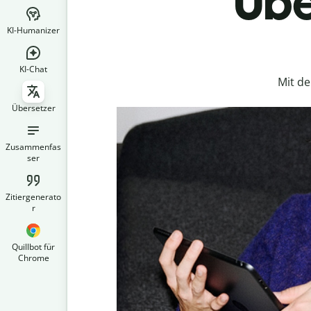
Übe
KI-Humanizer
KI-Chat
Mit d
Übersetzer
Zusammenfas
ser
Zitiergenerato
r
Quillbot für
Chrome