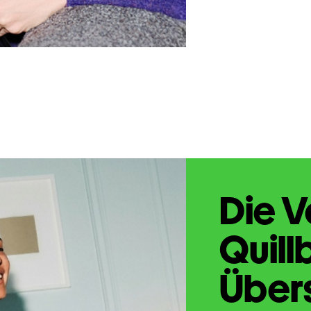
Die V
Quill
Übers