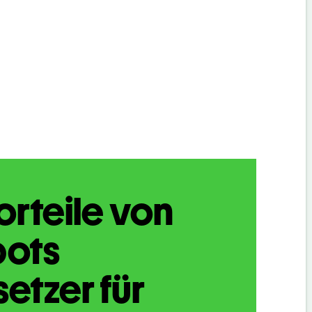
orteile von
bots
etzer für