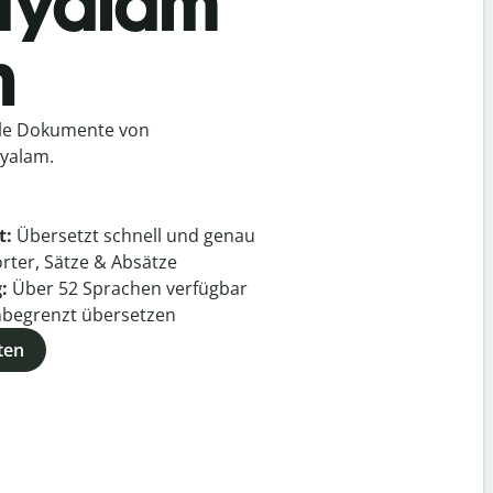
layalam
h
lle Dokumente von
yalam.
t:
Übersetzt schnell und genau
rter, Sätze & Absätze
g:
Über
52
Sprachen verfügbar
begrenzt übersetzen
ten