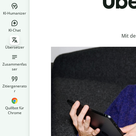
Übe
KI-Humanizer
KI-Chat
Mit d
Übersetzer
Zusammenfas
ser
Zitiergenerato
r
Quillbot für
Chrome