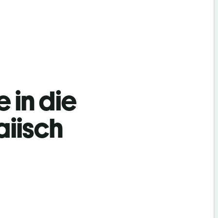
 in die
iisch