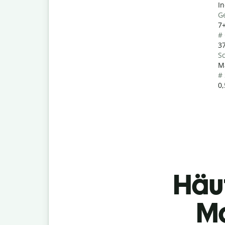
In
G
7
#
37
Sc
M
#
0,
Häu
Ma