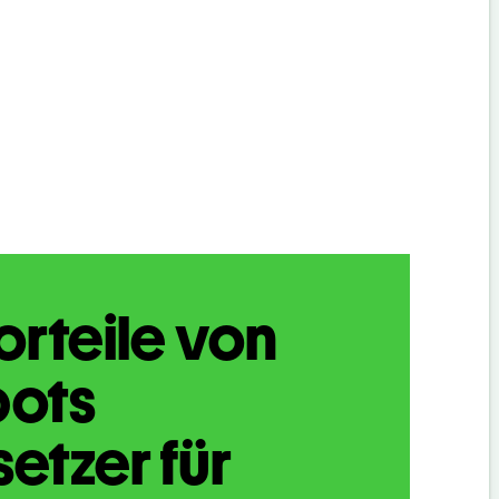
orteile von
bots
etzer für