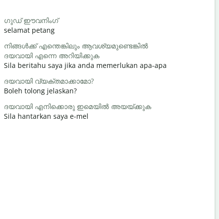
Begrüß
ഗുഡ് ഈവനിംഗ്
ഹലോ / ഹ
selamat petang
Hello / Hai
നിങ്ങൾക്ക് എന്തെങ്കിലും ആവശ്യമുണ്ടെങ്കിൽ
സുഖമാണേ
ദയവായി എന്നെ അറിയിക്കുക
apa khaba
Sila beritahu saya jika anda memerlukan apa-apa
നിനക്ക് സ
ദയവായി വ്യക്തമാക്കാമോ?
Anda dial
Boleh tolong jelaskan?
ക്ഷമിക്കണം
ദയവായി എനിക്കൊരു ഇമെയിൽ അയയ്ക്കുക
Maafkan s
Sila hantarkan saya e-mel
അടുത്തെവി
Di manakah