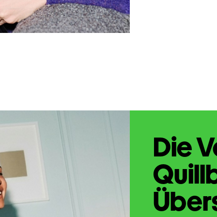
Die V
Quill
Übers