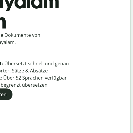
layalam
h
lle Dokumente von
ayalam.
t:
Übersetzt schnell und genau
rter, Sätze & Absätze
g:
Über
52
Sprachen verfügbar
begrenzt übersetzen
ten