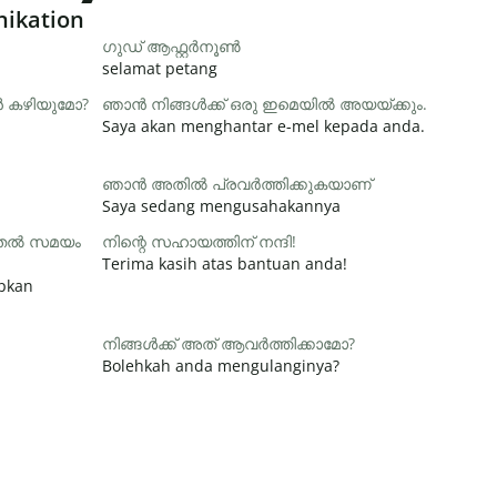
nikation
ഗുഡ് ആഫ്റ്റർനൂൺ
selamat petang
ാൻ കഴിയുമോ?
ഞാൻ നിങ്ങൾക്ക് ഒരു ഇമെയിൽ അയയ്ക്കും.
Saya akan menghantar e-mel kepada anda.
ഞാൻ അതിൽ പ്രവർത്തിക്കുകയാണ്
Saya sedang mengusahakannya
ൂടുതൽ സമയം
നിന്റെ സഹായത്തിന് നന്ദി!
Terima kasih atas bantuan anda!
apkan
നിങ്ങൾക്ക് അത് ആവർത്തിക്കാമോ?
Bolehkah anda mengulanginya?