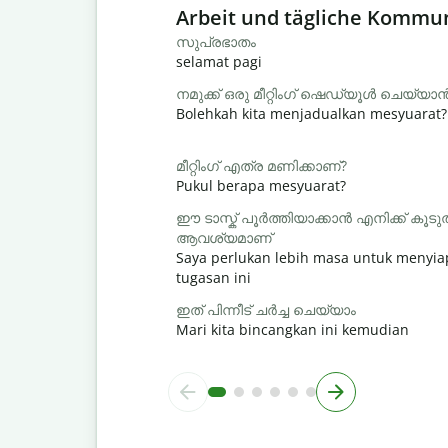
Slide 1 of 6
Arbeit und tägliche Kommu
സുപ്രഭാതം
selamat pagi
നമുക്ക് ഒരു മീറ്റിംഗ് ഷെഡ്യൂൾ ചെയ്യ
Bolehkah kita menjadualkan mesyuarat?
മീറ്റിംഗ് എത്ര മണിക്കാണ്?
Pukul berapa mesyuarat?
ഈ ടാസ്ക് പൂർത്തിയാക്കാൻ എനിക്ക് ക
ആവശ്യമാണ്
Saya perlukan lebih masa untuk menyi
tugasan ini
ഇത് പിന്നീട് ചർച്ച ചെയ്യാം
Mari kita bincangkan ini kemudian