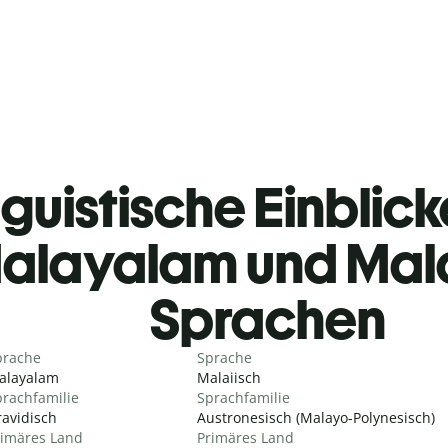
guistische Einblicke
alayalam und Mala
Sprachen
prache
Sprache
alayalam
Malaiisch
rachfamilie
Sprachfamilie
avidisch
Austronesisch (Malayo-Polynesisch)
rimäres Land
Primäres Land