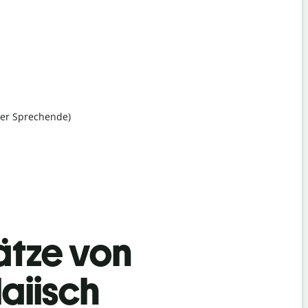
her Sprechende)
ätze von
aiisch