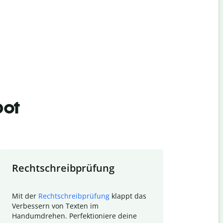
bot
Rechtschreibprüfung
Textzu
Mit der
Rechtschreibprüfung
klappt das
Mithilfe de
Verbessern von Texten im
Quillbot ka
Handumdrehen. Perfektioniere deine
Überblick ü