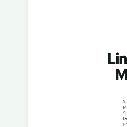
Lin
M
S
M
Sp
Dr
P