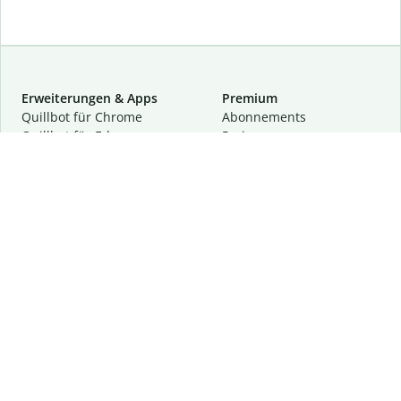
Erweiterungen & Apps
Premium
Quillbot für Chrome
Abon­ne­ments
Quillbot für Edge
Preise
Quillbot für Safari
Für Teams
Quillbot für Android
Partnerprogramm
Quillbot für iOS
Demo anfragen
Quillbot für Windows
Quillbot für macOS
Quillbot für Word
Tools
Unternehmen
Schreibhilfen
Über uns
Textkorrektur
Privatsphäre & Sicherheit
Zitieren und Originalität
Karriere
KI-Tools
Hilfe
Kontakt
Ressourcen