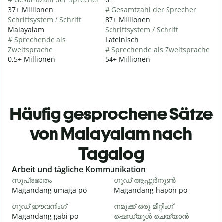
37+ Millionen
# Gesamtzahl der Sprecher
Schriftsystem / Schrift
87+ Millionen
Malayalam
Schriftsystem / Schrift
# Sprechende als
Lateinisch
Zweitsprache
# Sprechende als Zweitsprache
0,5+ Millionen
54+ Millionen
Häufig gesprochene Sätze
von Malayalam nach
Tagalog
Slide 1 of 6
Arbeit und tägliche Kommunikation
സുപ്രഭാതം
ഗുഡ് ആഫ്റ്റർനൂൺ
Magandang umaga po
Magandang hapon po
H
ഗുഡ് ഈവനിംഗ്
നമുക്ക് ഒരു മീറ്റിംഗ്
എ
Magandang gabi po
ഷെഡ്യൂൾ ചെയ്യാൻ
A