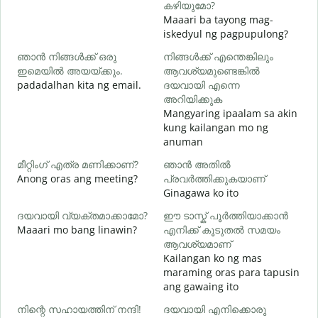
കഴിയുമോ?
Maaari ba tayong mag-
iskedyul ng pagpupulong?
ഞാൻ നിങ്ങൾക്ക് ഒരു
നിങ്ങൾക്ക് എന്തെങ്കിലും
ഇമെയിൽ അയയ്ക്കും.
ആവശ്യമുണ്ടെങ്കിൽ
ന
padadalhan kita ng email.
ദയവായി എന്നെ
B
അറിയിക്കുക
Mangyaring ipaalam sa akin
kung kailangan mo ng
O
anuman
വ
മീറ്റിംഗ് എത്ര മണിക്കാണ്?
ഞാൻ അതിൽ
Anong oras ang meeting?
പ്രവർത്തിക്കുകയാണ്
Ginagawa ko ito
ദയവായി വ്യക്തമാക്കാമോ?
ഈ ടാസ്ക് പൂർത്തിയാക്കാൻ
ഹ
Maaari mo bang linawin?
എനിക്ക് കൂടുതൽ സമയം
S
ആവശ്യമാണ്
h
Kailangan ko ng mas
maraming oras para tapusin
ang gawaing ito
നിന്റെ സഹായത്തിന് നന്ദി!
ദയവായി എനിക്കൊരു