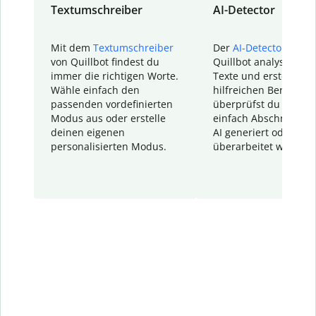
Textumschreiber
AI-Detector
Mit dem
Textumschreiber
Der
AI-Detector
von
von Quillbot findest du
Quillbot analysiert d
immer die richtigen Worte.
Texte und erstellt ei
Wähle einfach den
hilfreichen Bericht. S
passenden vordefinierten
überprüfst du schnel
Modus aus oder erstelle
einfach Abschnitte, d
deinen eigenen
AI generiert oder
personalisierten Modus.
überarbeitet wurden.