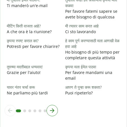
Ti manderò un'e-mail
कळवा
त
Per favore fatemi sapere se
P
avete bisogno di qualcosa
ह
मीटिंग किती वाजता आहे?
मी त्यावर काम करत आहे
S
A che ora è la riunione?
Ci sto lavorando
न
कृपया स्पष्ट कराल का?
हे काम पूर्ण करण्यासाठी मला आणखी वेळ
A
Potresti per favore chiarire?
हवा आहे
Ho bisogno di più tempo per
स
completare questa attività
D
v
तुमच्या मदतीबद्दल धन्यवाद!
कृपया मला ईमेल पाठवा
Grazie per l'aiuto!
Per favore mandami una
email
यावर नंतर चर्चा करू
आपण ते पुन्हा करू शकता?
Ne parliamo più tardi
Puoi ripeterlo?