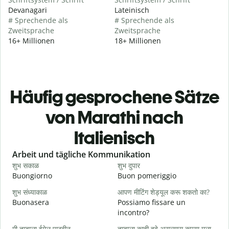
Devanagari
Lateinisch
# Sprechende als
# Sprechende als
Zweitsprache
Zweitsprache
16+ Millionen
18+ Millionen
Häufig gesprochene Sätze
von Marathi nach
Italienisch
Slide 1 of 6
Arbeit und tägliche Kommunikation
शुभ सकाळ
शुभ दुपार
न
Buongiorno
Buon pomeriggio
C
शुभ संध्याकाळ
आपण मीटिंग शेड्यूल करू शकतो का?
म
Buonasera
Possiamo fissare un
M
incontro?
श
मी तुम्हाला ईमेल पाठवीन.
तुम्हाला काही हवे असल्यास कृपया मला
B