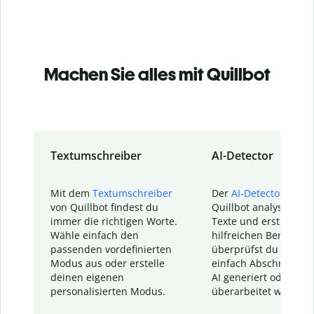
Machen Sie alles mit Quillbot
Textumschreiber
AI-Detector
Mit dem
Textumschreiber
Der
AI-Detector
von
von Quillbot findest du
Quillbot analysiert d
immer die richtigen Worte.
Texte und erstellt ei
Wähle einfach den
hilfreichen Bericht. S
passenden vordefinierten
überprüfst du schnel
Modus aus oder erstelle
einfach Abschnitte, d
deinen eigenen
AI generiert oder
personalisierten Modus.
überarbeitet wurden.