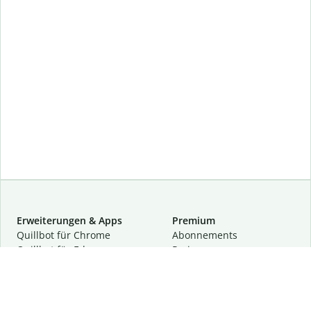
Erweiterungen & Apps
Premium
Quillbot für Chrome
Abon­ne­ments
Quillbot für Edge
Preise
Quillbot für Safari
Für Teams
Quillbot für Android
Partnerprogramm
Quillbot für iOS
Demo anfragen
Quillbot für Windows