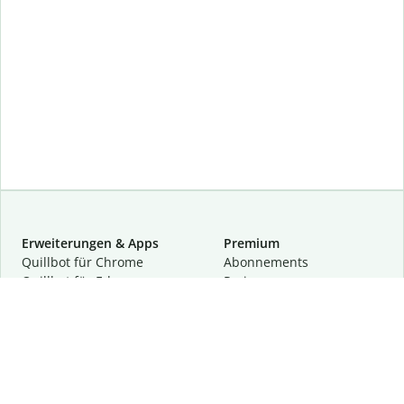
Erweiterungen & Apps
Premium
Quillbot für Chrome
Abon­ne­ments
Quillbot für Edge
Preise
Quillbot für Safari
Für Teams
Quillbot für Android
Partnerprogramm
Quillbot für iOS
Demo anfragen
Quillbot für Windows
Quillbot für macOS
Quillbot für Word