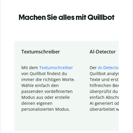
Machen Sie alles mit Quillbot
Textumschreiber
AI-Detector
Mit dem
Textumschreiber
Der
AI-Detector
von
von Quillbot findest du
Quillbot analysiert d
immer die richtigen Worte.
Texte und erstellt ei
Wähle einfach den
hilfreichen Bericht. S
passenden vordefinierten
überprüfst du schnel
Modus aus oder erstelle
einfach Abschnitte, d
deinen eigenen
AI generiert oder
personalisierten Modus.
überarbeitet wurden.