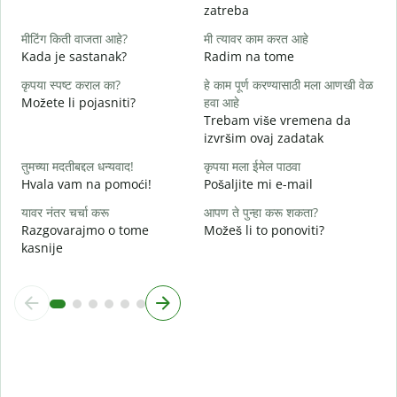
zatreba
ह
मीटिंग किती वाजता आहे?
मी त्यावर काम करत आहे
d
Kada je sastanak?
Radim na tome
न
कृपया स्पष्ट कराल का?
हे काम पूर्ण करण्यासाठी मला आणखी वेळ
Možete li pojasniti?
हवा आहे
Trebam više vremena da
स
izvršim ovaj zadatak
G
तुमच्या मदतीबद्दल धन्यवाद!
कृपया मला ईमेल पाठवा
Hvala vam na pomoći!
Pošaljite mi e-mail
यावर नंतर चर्चा करू
आपण ते पुन्हा करू शकता?
Razgovarajmo o tome
Možeš li to ponoviti?
kasnije