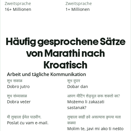
Zweitsprache
Zweitsprache
16+ Millionen
1+ Millionen
Häufig gesprochene Sätze
von Marathi nach
Kroatisch
Slide 1 of 6
Arbeit und tägliche Kommunikation
शुभ सकाळ
शुभ दुपार
न
Dobro jutro
Dobar dan
B
शुभ संध्याकाळ
आपण मीटिंग शेड्यूल करू शकतो का?
म
Dobra večer
Možemo li zakazati
M
sastanak?
श
मी तुम्हाला ईमेल पाठवीन.
तुम्हाला काही हवे असल्यास कृपया मला
D
Poslat ću vam e-mail.
कळवा
त
Molim te, javi mi ako ti nešto