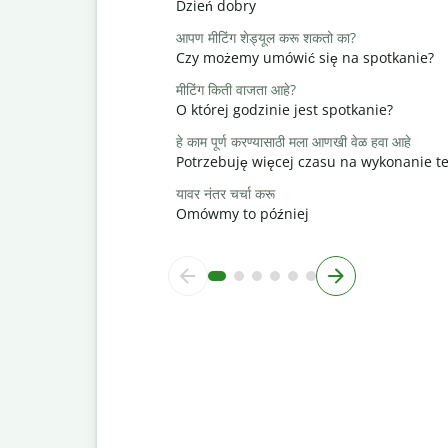
Dzień dobry
आपण मीटिंग शेड्यूल करू शकतो का?
Czy możemy umówić się na spotkanie?
मीटिंग किती वाजता आहे?
O której godzinie jest spotkanie?
हे काम पूर्ण करण्यासाठी मला आणखी वेळ हवा आहे
Potrzebuję więcej czasu na wykonanie t
यावर नंतर चर्चा करू
Omówmy to później