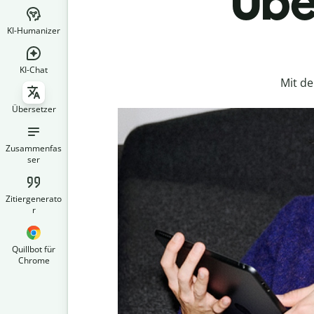
Übe
KI-Humanizer
KI-Chat
Mit d
Übersetzer
Zusammenfas
ser
Zitiergenerato
r
Quillbot für
Chrome