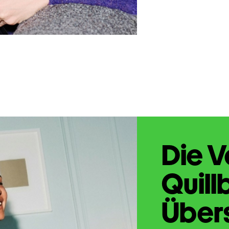
Die V
Quill
Übers