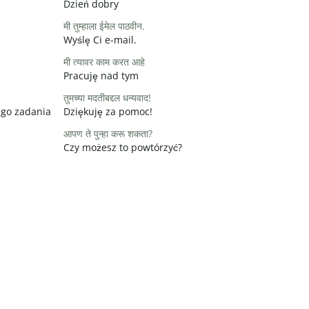
Dzień dobry
मी तुम्हाला ईमेल पाठवीन.
Wyślę Ci e-mail.
मी त्यावर काम करत आहे
Pracuję nad tym
तुमच्या मदतीबद्दल धन्यवाद!
ego zadania
Dziękuję za pomoc!
आपण ते पुन्हा करू शकता?
Czy możesz to powtórzyć?