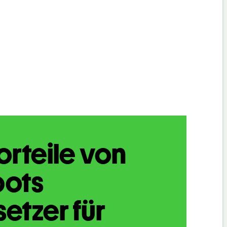
orteile von
bots
etzer für