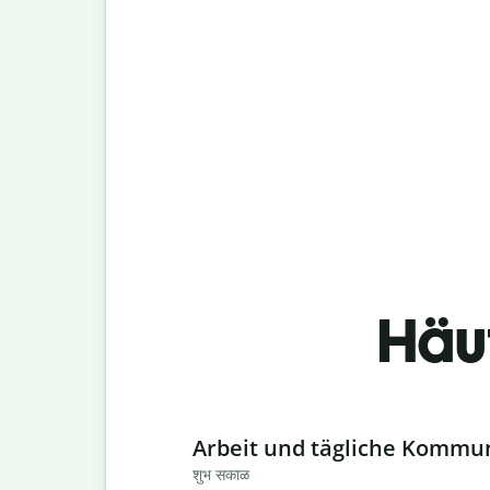
Häu
Slide 1 of 6
Arbeit und tägliche Kommu
शुभ सकाळ