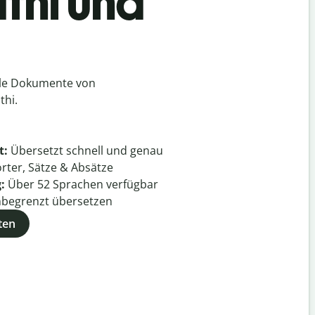
thi und
lle Dokumente von
thi.
t:
Übersetzt schnell und genau
rter, Sätze & Absätze
g:
Über
52
Sprachen verfügbar
begrenzt übersetzen
ten