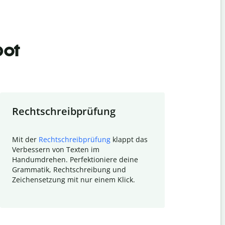
bot
Rechtschreibprüfung
Textzu
Mit der
Rechtschreibprüfung
klappt das
Mithilfe de
Verbessern von Texten im
Quillbot ka
Handumdrehen. Perfektioniere deine
Überblick ü
Grammatik, Rechtschreibung und
So wird das
Zeichensetzung mit nur einem Klick.
Forschungsa
E-Mails zum