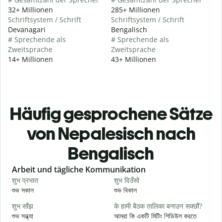
32+ Millionen
285+ Millionen
Schriftsystem / Schrift
Schriftsystem / Schrift
Devanagari
Bengalisch
# Sprechende als
# Sprechende als
Zweitsprache
Zweitsprache
14+ Millionen
43+ Millionen
Häufig gesprochene Sätze
von Nepalesisch nach
Bengalisch
Slide 1 of 6
Arbeit und tägliche Kommunikation
शुभ प्रभात
शुभ दिउँसो
न
শুভ সকাল
শুভ বিকাল
হ
शुभ साँझ
के हामी बैठक तालिका बनाउन सक्छौं?
म
শুভ সন্ধ্যা
আমরা কি একটি মিটিং শিডিউল করতে
আ