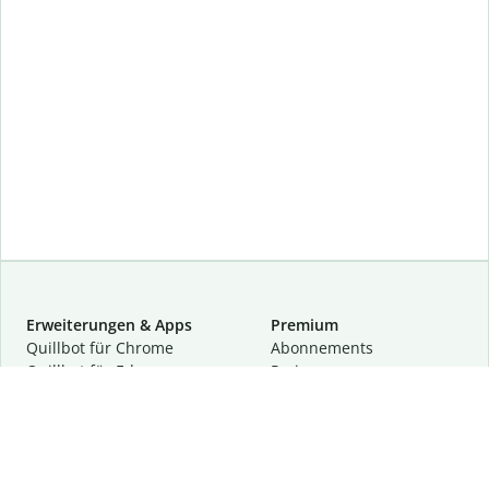
Erweiterungen & Apps
Premium
Quillbot für Chrome
Abon­ne­ments
Quillbot für Edge
Preise
Quillbot für Safari
Für Teams
Quillbot für Android
Partnerprogramm
Quillbot für iOS
Demo anfragen
Quillbot für Windows
Quillbot für macOS