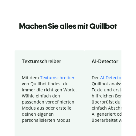
Machen Sie alles mit Quillbot
Textumschreiber
AI-Detector
Mit dem
Textumschreiber
Der
AI-Detector
von
von Quillbot findest du
Quillbot analysiert d
immer die richtigen Worte.
Texte und erstellt ei
Wähle einfach den
hilfreichen Bericht. S
passenden vordefinierten
überprüfst du schnel
Modus aus oder erstelle
einfach Abschnitte, d
deinen eigenen
AI generiert oder
personalisierten Modus.
überarbeitet wurden.