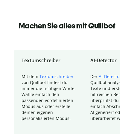
Machen Sie alles mit Quillbot
Textumschreiber
AI-Detector
Mit dem
Textumschreiber
Der
AI-Detector
von
von Quillbot findest du
Quillbot analysiert d
immer die richtigen Worte.
Texte und erstellt ei
Wähle einfach den
hilfreichen Bericht. S
passenden vordefinierten
überprüfst du schnel
Modus aus oder erstelle
einfach Abschnitte, d
deinen eigenen
AI generiert oder
personalisierten Modus.
überarbeitet wurden.