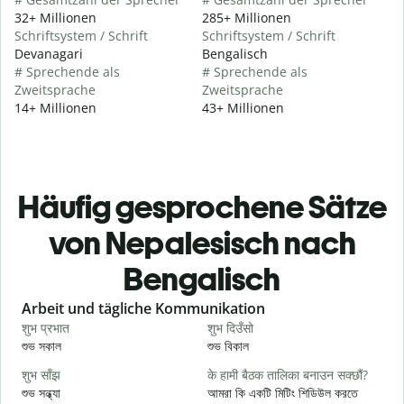
32+ Millionen
285+ Millionen
Schriftsystem / Schrift
Schriftsystem / Schrift
Devanagari
Bengalisch
# Sprechende als
# Sprechende als
Zweitsprache
Zweitsprache
14+ Millionen
43+ Millionen
Häufig gesprochene Sätze
von Nepalesisch nach
Bengalisch
Slide 1 of 6
Arbeit und tägliche Kommunikation
शुभ प्रभात
शुभ दिउँसो
न
শুভ সকাল
শুভ বিকাল
হ
शुभ साँझ
के हामी बैठक तालिका बनाउन सक्छौं?
म
শুভ সন্ধ্যা
আমরা কি একটি মিটিং শিডিউল করতে
আ