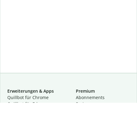
Erweiterungen & Apps
Premium
Quillbot für Chrome
Abon­ne­ments
Quillbot für Edge
Preise
Quillbot für Safari
Für Teams
Quillbot für Android
Partnerprogramm
Quillbot für iOS
Demo anfragen
Quillbot für Windows
Quillbot für macOS