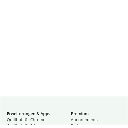
Erweiterungen & Apps
Premium
Quillbot für Chrome
Abon­ne­ments
Quillbot für Edge
Preise