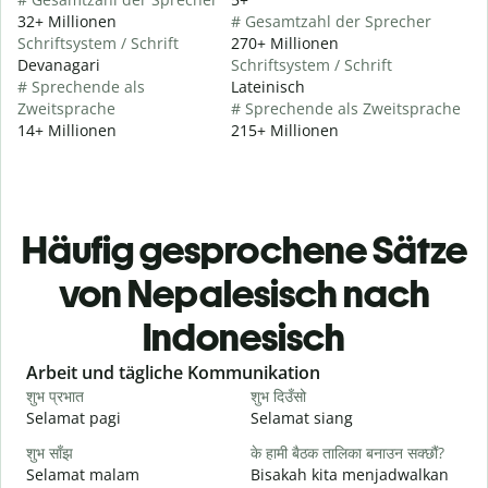
32+ Millionen
# Gesamtzahl der Sprecher
Schriftsystem / Schrift
270+ Millionen
Devanagari
Schriftsystem / Schrift
# Sprechende als
Lateinisch
Zweitsprache
# Sprechende als Zweitsprache
14+ Millionen
215+ Millionen
Häufig gesprochene Sätze
von Nepalesisch nach
Indonesisch
Slide 1 of 6
Arbeit und tägliche Kommunikation
शुभ प्रभात
शुभ दिउँसो
न
Selamat pagi
Selamat siang
H
शुभ साँझ
के हामी बैठक तालिका बनाउन सक्छौं?
म
Selamat malam
Bisakah kita menjadwalkan
N