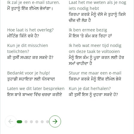
Ik zal je een e-mail sturen.
Laat het me weten als je nog
ਮੈਂ ਤੁਹਾਨੂੰ ਇੱਕ ਈਮੇਲ ਭੇਜਾਂਗਾ।
iets nodig hebt
ਸ
ਕਿਰਪਾ ਕਰਕੇ ਮੈਨੂੰ ਦੱਸੋ ਜੇ ਤੁਹਾਨੂੰ ਕਿਸੇ
G
ਚੀਜ਼ ਦੀ ਲੋੜ ਹੈ
ਤ
Hoe laat is het overleg?
Ik ben ermee bezig
J
ਮੀਟਿੰਗ ਕਿੰਨੇ ਵਜੇ ਹੈ?
ਮੈਂ ਇਸ 'ਤੇ ਕੰਮ ਕਰ ਰਿਹਾ ਹਾਂ
ਹ
Kun je dit misschien
Ik heb wat meer tijd nodig
T
toelichten?
om deze taak te voltooien
ਅ
ਕੀ ਤੁਸੀਂ ਸਪਸ਼ਟ ਕਰ ਸਕਦੇ ਹੋ?
ਮੈਨੂੰ ਇਸ ਕੰਮ ਨੂੰ ਪੂਰਾ ਕਰਨ ਲਈ ਹੋਰ
ਸਮਾਂ ਚਾਹੀਦਾ ਹੈ
W
h
Bedankt voor je hulp!
Stuur me maar een e-mail
ਨ
ਤੁਹਾਡੀ ਸਹਾਇਤਾ ਲਈ ਧੰਨਵਾਦ!
ਕਿਰਪਾ ਕਰਕੇ ਮੈਨੂੰ ਇੱਕ ਈਮੇਲ ਭੇਜੋ
Laten we dit later bespreken
Kun je dat herhalen?
ਇਸ ਬਾਰੇ ਬਾਅਦ ਵਿੱਚ ਚਰਚਾ ਕਰੀਏ
ਕੀ ਤੁਸੀਂ ਇਸ ਨੂੰ ਦੁਹਰਾ ਸਕਦੇ ਹੋ?