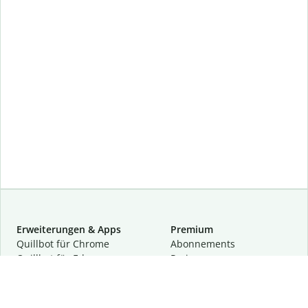
Erweiterungen & Apps
Premium
Quillbot für Chrome
Abon­ne­ments
Quillbot für Edge
Preise
Quillbot für Safari
Für Teams
Quillbot für Android
Partnerprogramm
Quillbot für iOS
Demo anfragen