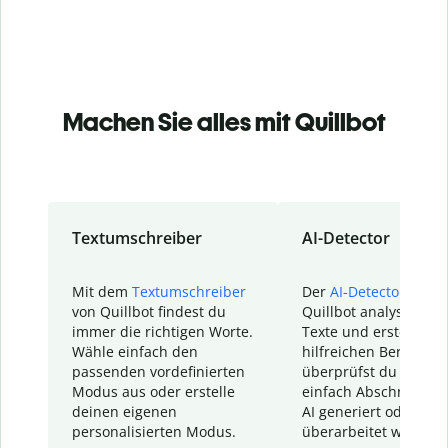
Machen Sie alles mit Quillbot
Textumschreiber
AI-Detector
Mit dem
Textumschreiber
Der
AI-Detector
von
von Quillbot findest du
Quillbot analysiert d
immer die richtigen Worte.
Texte und erstellt ei
Wähle einfach den
hilfreichen Bericht. S
passenden vordefinierten
überprüfst du schnel
Modus aus oder erstelle
einfach Abschnitte, d
deinen eigenen
AI generiert oder
personalisierten Modus.
überarbeitet wurden.