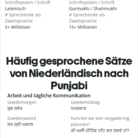
Schriftsystem / Schrift
Schriftsystem / Schrift
Lateinisch
Gurmukhi / Shahmukhi
# Sprechende als
# Sprechende als
Zweitsprache
Zweitsprache
5+ Millionen
15+ Millionen
Häufig gesprochene Sätze
von Niederländisch nach
Punjabi
Slide 1 of 6
Arbeit und tägliche Kommunikation
Goedemorgen
Goedemiddag
H
ਸ਼ੁਭ ਸਵੇਰ
ਨਮਸਕਾਰ
ਹ
Goedenavond
Kunnen we een vergadering
M
ਸਤ ਸ੍ਰੀ ਅਕਾਲ
plannen?
ਮ
ਕੀ ਅਸੀਂ ਮੀਟਿੰਗ ਤਹਿ ਕਰ ਸਕਦੇ ਹਾਂ?
G