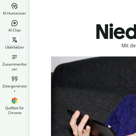
KI-Humanizer
Nied
KI-Chat
Mit d
Übersetzer
Zusammenfas
ser
Zitiergenerato
r
Quillbot für
Chrome