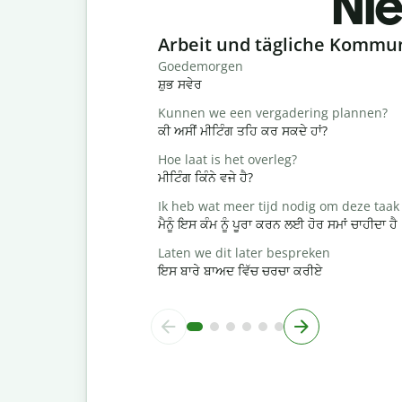
Nie
Slide 1 of 6
Arbeit und tägliche Kommu
Goedemorgen
ਸ਼ੁਭ ਸਵੇਰ
Kunnen we een vergadering plannen?
ਕੀ ਅਸੀਂ ਮੀਟਿੰਗ ਤਹਿ ਕਰ ਸਕਦੇ ਹਾਂ?
Hoe laat is het overleg?
ਮੀਟਿੰਗ ਕਿੰਨੇ ਵਜੇ ਹੈ?
Ik heb wat meer tijd nodig om deze taak 
ਮੈਨੂੰ ਇਸ ਕੰਮ ਨੂੰ ਪੂਰਾ ਕਰਨ ਲਈ ਹੋਰ ਸਮਾਂ ਚਾਹੀਦਾ ਹੈ
Laten we dit later bespreken
ਇਸ ਬਾਰੇ ਬਾਅਦ ਵਿੱਚ ਚਰਚਾ ਕਰੀਏ