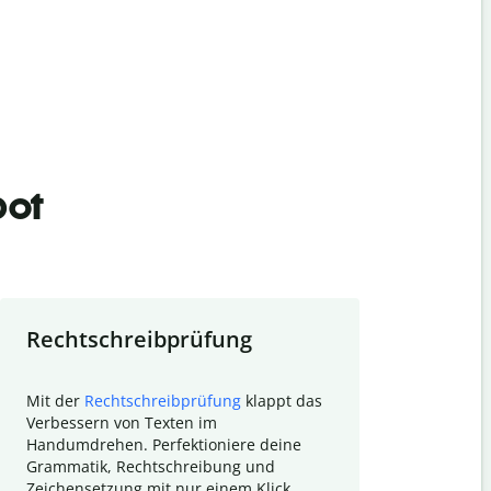
bot
Rechtschreibprüfung
Textzu
Mit der
Rechtschreibprüfung
klappt das
Mithilfe de
Verbessern von Texten im
Quillbot ka
Handumdrehen. Perfektioniere deine
Überblick ü
Grammatik, Rechtschreibung und
So wird das
Zeichensetzung mit nur einem Klick.
Forschungsa