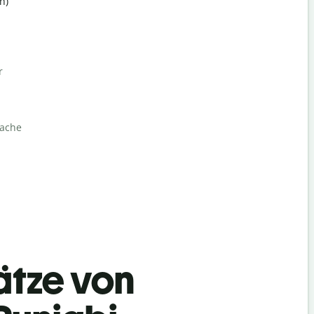
h)
r
rache
ätze von