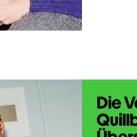
Die V
Quill
Übers