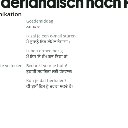
derländisch nach 
nikation
Goedemiddag
ਨਮਸਕਾਰ
Ik zal je een e-mail sturen.
ਮੈਂ ਤੁਹਾਨੂੰ ਇੱਕ ਈਮੇਲ ਭੇਜਾਂਗਾ।
Ik ben ermee bezig
ਮੈਂ ਇਸ 'ਤੇ ਕੰਮ ਕਰ ਰਿਹਾ ਹਾਂ
te voltooien
Bedankt voor je hulp!
ਤੁਹਾਡੀ ਸਹਾਇਤਾ ਲਈ ਧੰਨਵਾਦ!
Kun je dat herhalen?
ਕੀ ਤੁਸੀਂ ਇਸ ਨੂੰ ਦੁਹਰਾ ਸਕਦੇ ਹੋ?