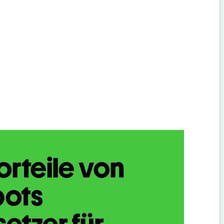
orteile von
bots
etzer für