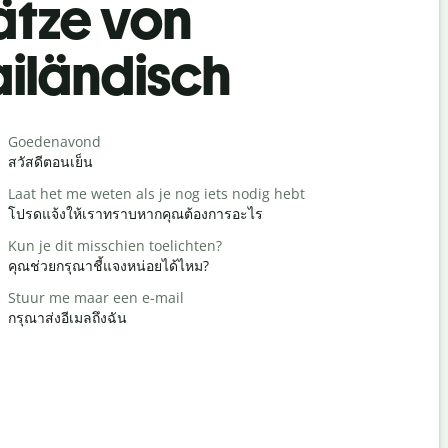
ätze von
iländisch
Begrüß
Goedenavond
Hallo / Hoi
สวัสดีตอนเย็น
สวัสดี/สวัสด
Laat het me weten als je nog iets nodig hebt
Hoe is het
โปรดแจ้งให้เราทราบหากคุณต้องการอะไร
คุณเป็นอย่า
Kun je dit misschien toelichten?
Graag ged
คุณช่วยกรุณาชี้แจงหน่อยได้ไหม?
ด้วยความยิ
Stuur me maar een e-mail
Pardon / S
กรุณาส่งอีเมลถึงฉัน
ขอโทษ/ขอ
Waar is het
โรงแรมที่ใกล้