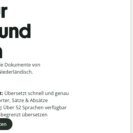
r
 und
h
lle Dokumente von
Niederländisch.
t:
Übersetzt schnell und genau
rter, Sätze & Absätze
g:
Über
52
Sprachen verfügbar
begrenzt übersetzen
ten