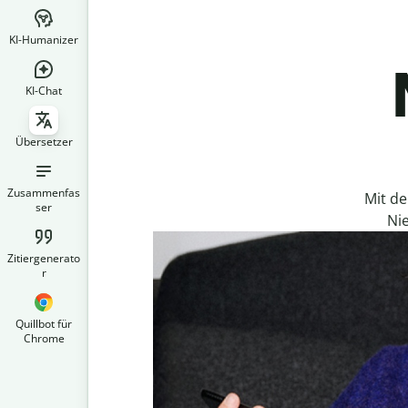
KI-Humanizer
KI-Chat
Übersetzer
Zusammenfas
Mit d
ser
Ni
Zitiergenerato
r
Quillbot für
Chrome