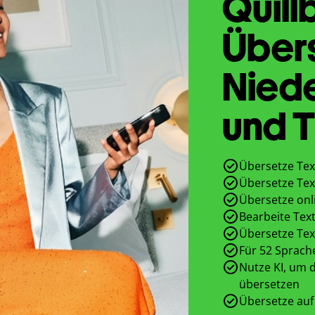
Quill
Übers
Nied
und T
Übersetze Tex
Übersetze Tex
Übersetze onl
Bearbeite Text
Übersetze Tex
Für 52 Sprach
Nutze KI, um d
übersetzen
Übersetze auf