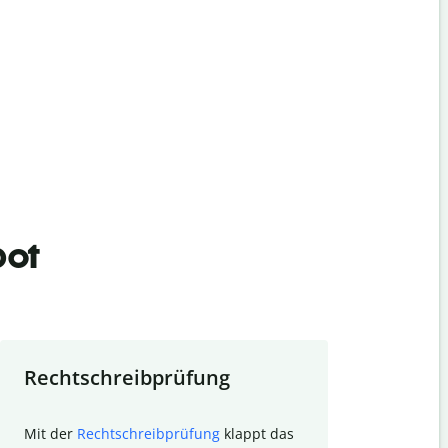
bot
Rechtschreibprüfung
Textzu
Mit der
Rechtschreibprüfung
klappt das
Mithilfe de