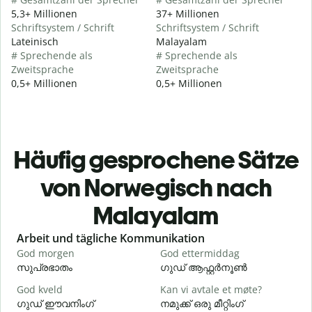
5,3+ Millionen
37+ Millionen
Schriftsystem / Schrift
Schriftsystem / Schrift
Lateinisch
Malayalam
# Sprechende als
# Sprechende als
Zweitsprache
Zweitsprache
0,5+ Millionen
0,5+ Millionen
Häufig gesprochene Sätze
von Norwegisch nach
Malayalam
Slide 1 of 6
Arbeit und tägliche Kommunikation
God morgen
God ettermiddag
H
സുപ്രഭാതം
ഗുഡ് ആഫ്റ്റർനൂൺ
God kveld
Kan vi avtale et møte?
J
ഗുഡ് ഈവനിംഗ്
നമുക്ക് ഒരു മീറ്റിംഗ്
എ