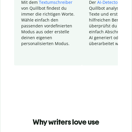
Mit dem
Textumschreiber
Der
AI-Detector
von
von Quillbot findest du
Quillbot analysiert d
immer die richtigen Worte.
Texte und erstellt ei
Wähle einfach den
hilfreichen Bericht. S
passenden vordefinierten
überprüfst du schnel
Modus aus oder erstelle
einfach Abschnitte, d
deinen eigenen
AI generiert oder
personalisierten Modus.
überarbeitet wurden.
Why writers love use