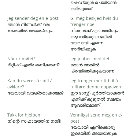
ഷെഡ്യൂൾ ചെയ്യാൻ
G
കഴിയുമോ?
Jeg sender deg en e-post.
Gi meg beskjed hvis du
ഞാൻ നിങ്ങൾക്ക് ഒരു
trenger noe
D
ഇമെയിൽ അയയ്ക്കും.
നിങ്ങൾക്ക് എന്തെങ്കിലും
ന
ആവശ്യമുണ്ടെങ്കിൽ
ദയവായി എന്നെ
J
അറിയിക്കുക
Når er møtet?
Jeg jobber med det
A
മീറ്റിംഗ് എത്ര മണിക്കാണ്?
ഞാൻ അതിൽ
വ
പ്രവർത്തിക്കുകയാണ്
Kan du være så snill å
Jeg trenger mer tid til å
H
avklare?
fullføre denne oppgaven
h
ദയവായി വ്യക്തമാക്കാമോ?
ഈ ടാസ്ക് പൂർത്തിയാക്കാൻ
എനിക്ക് കൂടുതൽ സമയം
ഹ
ആവശ്യമാണ്
Takk for hjelpen!
Vennligst send meg en e-
നിന്റെ സഹായത്തിന് നന്ദി!
post
ദയവായി എനിക്കൊരു
ഇമെയിൽ അയയ്ക്കുക