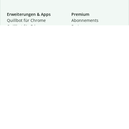
Erweiterungen & Apps
Premium
Quillbot für Chrome
Abon­ne­ments
Quillbot für Edge
Preise
Quillbot für Safari
Für Teams
Quillbot für Android
Partnerprogramm
Quillbot für iOS
Demo anfragen
Quillbot für Windows
Quillbot für macOS
Quillbot für Word
Tools
Unternehmen
Schreibhilfen
Über uns
Textkorrektur
Privatsphäre & Sicherheit
Zitieren und Originalität
Karriere
KI-Tools
Hilfe
Kontakt
Ressourcen
Folge uns