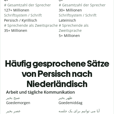
# Gesamtzahl der Sprecher
# Gesamtzahl der Sprecher
127+ Millionen
30+ Millionen
Schriftsystem / Schrift
Schriftsystem / Schrift
Persisch / Kyrillisch
Lateinisch
# Sprechende als Zweitsprache
# Sprechende als
35+ Millionen
Zweitsprache
5+ Millionen
Häufig gesprochene Sätze
von Persisch nach
Niederländisch
Slide 1 of 6
Arbeit und tägliche Kommunikation
م
ظهر بخیر
صبح بخیر
Goedemorgen
Goedemiddag
H
ت
آیا می توانیم برای یک جلسه
عصر بخیر