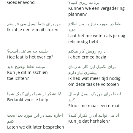
Goedenavond
برنامه ریزی کنیم؟
M
Kunnen we een vergadering
ر
plannen?
G
لطفا در صورت نیاز به من اطلاع
من برای شما ایمیل می فرستم.
Ik zal je een e-mail sturen.
دهید
د
Laat het me weten als je nog
G
iets nodig hebt
ر
دارم رویش کار میکنم
جلسه چه ساعتی است؟
J
Hoe laat is het overleg?
Ik ben ermee bezig
ظ
برای تکمیل این کار به زمان
میشه لطفا توضیح بدید
T
Kun je dit misschien
بیشتری نیاز دارم
toelichten?
Ik heb wat meer tijd nodig
؟
om deze taak te voltooien
W
h
لطفا برای من یک ایمیل ارسال
با تشکر از شما برای کمک شما!
Bedankt voor je hulp!
کنید
Stuur me maar een e-mail
آیا می توانید آن را تکرار کنید؟
اجازه دهید در این مورد بعدا بحث
کنیم
Kun je dat herhalen?
Laten we dit later bespreken