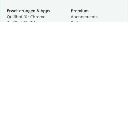
Erweiterungen & Apps
Premium
Quillbot für Chrome
Abon­ne­ments
Quillbot für Edge
Preise
Quillbot für Safari
Für Teams
Quillbot für Android
Partnerprogramm
Quillbot für iOS
Demo anfragen
Quillbot für Windows
Quillbot für macOS
Quillbot für Word
Tools
Unternehmen
Schreibhilfen
Über uns
Textkorrektur
Privatsphäre & Sicherheit
Zitieren und Originalität
Karriere
KI-Tools
Hilfe
Kontakt
Ressourcen
Folge uns