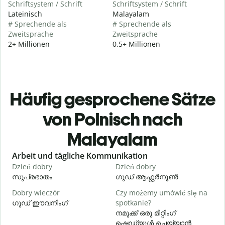
Schriftsystem / Schrift
Schriftsystem / Schrift
Lateinisch
Malayalam
# Sprechende als
# Sprechende als
Zweitsprache
Zweitsprache
2+ Millionen
0,5+ Millionen
Häufig gesprochene Sätze
von Polnisch nach
Malayalam
Slide 1 of 6
Arbeit und tägliche Kommunikation
Dzień dobry
Dzień dobry
C
സുപ്രഭാതം
ഗുഡ് ആഫ്റ്റർനൂൺ
Dobry wieczór
Czy możemy umówić się na
N
ഗുഡ് ഈവനിംഗ്
spotkanie?
എ
നമുക്ക് ഒരു മീറ്റിംഗ്
D
ഷെഡ്യൂൾ ചെയ്യാൻ