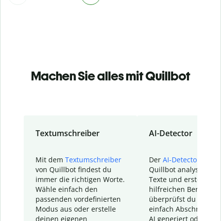
Machen Sie alles mit Quillbot
Textumschreiber
AI-Detector
Mit dem
Textumschreiber
Der
AI-Detector
von
von Quillbot findest du
Quillbot analysiert d
immer die richtigen Worte.
Texte und erstellt ei
Wähle einfach den
hilfreichen Bericht. S
passenden vordefinierten
überprüfst du schnel
Modus aus oder erstelle
einfach Abschnitte, d
deinen eigenen
AI generiert oder