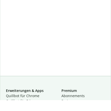
Erweiterungen & Apps
Premium
Quillbot für Chrome
Abon­ne­ments
Quillbot für Edge
Preise
Quillbot für Safari
Für Teams