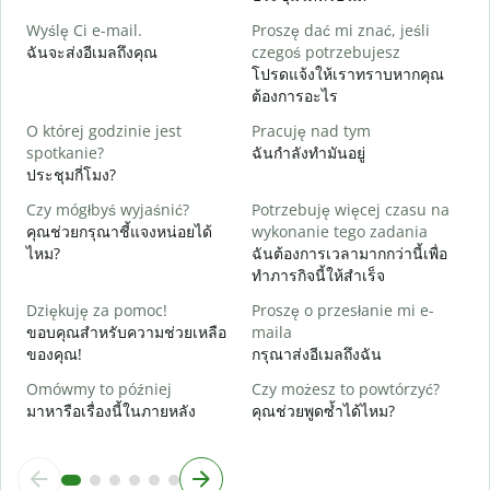
ส
Wyślę Ci e-mail.
Proszę dać mi znać, jeśli
N
ฉันจะส่งอีเมลถึงคุณ
czegoś potrzebujesz
ด
โปรดแจ้งให้เราทราบหากคุณ
ต้องการอะไร
T
ใ
O której godzinie jest
Pracuję nad tym
spotkanie?
ฉันกำลังทำมันอยู่
D
ประชุมกี่โมง?
ล
Czy mógłbyś wyjaśnić?
Potrzebuję więcej czasu na
G
คุณช่วยกรุณาชี้แจงหน่อยได้
wykonanie tego zadania
โ
ไหม?
ฉันต้องการเวลามากกว่านี้เพื่อ
ทำภารกิจนี้ให้สำเร็จ
Dziękuję za pomoc!
Proszę o przesłanie mi e-
ขอบคุณสำหรับความช่วยเหลือ
maila
ของคุณ!
กรุณาส่งอีเมลถึงฉัน
Omówmy to później
Czy możesz to powtórzyć?
มาหารือเรื่องนี้ในภายหลัง
คุณช่วยพูดซ้ำได้ไหม?