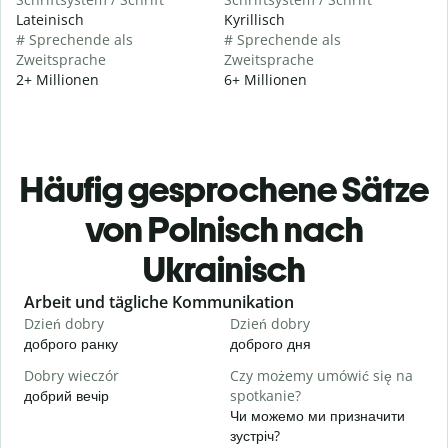
Lateinisch
Kyrillisch
# Sprechende als
# Sprechende als
Zweitsprache
Zweitsprache
2+ Millionen
6+ Millionen
Häufig gesprochene Sätze
von Polnisch nach
Ukrainisch
Slide 1 of 6
Arbeit und tägliche Kommunikation
Dzień dobry
Dzień dobry
C
доброго ранку
доброго дня
П
Dobry wieczór
Czy możemy umówić się na
N
добрий вечір
spotkanie?
М
Чи можемо ми призначити
D
зустріч?
Д