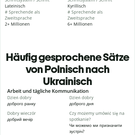
Lateinisch
Kyrillisch
# Sprechende als
# Sprechende als
Zweitsprache
Zweitsprache
2+ Millionen
6+ Millionen
Häufig gesprochene Sätze
von Polnisch nach
Ukrainisch
Slide 1 of 6
Arbeit und tägliche Kommunikation
Dzień dobry
Dzień dobry
C
доброго ранку
доброго дня
П
Dobry wieczór
Czy możemy umówić się na
N
добрий вечір
spotkanie?
М
Чи можемо ми призначити
D
зустріч?
Д