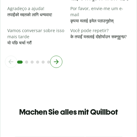
p
Agradeço a ajuda!
Por favor, envie-me um e-
स
तपाईंको मद्दतको लागि धन्यवाद!
mail
कृपया मलाई इमेल पठाउनुहोस्
Vamos conversar sobre isso
Você pode repetir?
mais tarde
के तपाइँ यसलाई दोहोर्याउन सक्नुहुन्छ?
यो पछि चर्चा गरौं
Machen Sie alles mit Quillbot