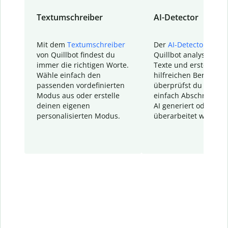
Textumschreiber
AI-Detector
Mit dem
Textumschreiber
Der
AI-Detector
von
von Quillbot findest du
Quillbot analysiert d
immer die richtigen Worte.
Texte und erstellt ei
Wähle einfach den
hilfreichen Bericht. S
passenden vordefinierten
überprüfst du schnel
Modus aus oder erstelle
einfach Abschnitte, d
deinen eigenen
AI generiert oder
personalisierten Modus.
überarbeitet wurden.