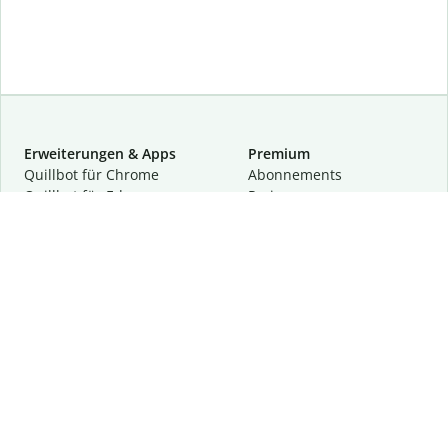
Erweiterungen & Apps
Premium
Quillbot für Chrome
Abon­ne­ments
Quillbot für Edge
Preise
Quillbot für Safari
Für Teams
Quillbot für Android
Partnerprogramm
Quillbot für iOS
Demo anfragen
Quillbot für Windows
Quillbot für macOS
Quillbot für Word
Tools
Unternehmen
Schreibhilfen
Über uns
Textkorrektur
Privatsphäre & Sicherheit
Zitieren und Originalität
Karriere
KI-Tools
Hilfe
Kontakt