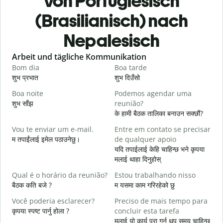
von Portugiesisch
(Brasilianisch) nach
Nepalesisch
Slide 1 of 6
Arbeit und tägliche Kommunikation
Bom dia
Boa tarde
O
शुभ प्रभात
शुभ दिउँसो
न
Boa noite
Podemos agendar uma
शुभ साँझ
reunião?
म
के हामी बैठक तालिका बनाउन सक्छौं?
B
Vou te enviar um e-mail.
Entre em contato se precisar
श
म तपाईंलाई इमेल पठाउनेछु।
de qualquer apoio
D
यदि तपाईलाई केहि चाहिन्छ भने कृपया
त
मलाई थाहा दिनुहोस्
S
Qual é o horário da reunião?
Estou trabalhando nisso
ह
बैठक कति बजे ?
म यसमा काम गरिरहेको छु
A
Você poderia esclarecer?
Preciso de mais tempo para
अ
कृपया स्पष्ट पार्नु होला ?
concluir esta tarefa
मलाई यो कार्य पूरा गर्न थप समय चाहिन्छ
O