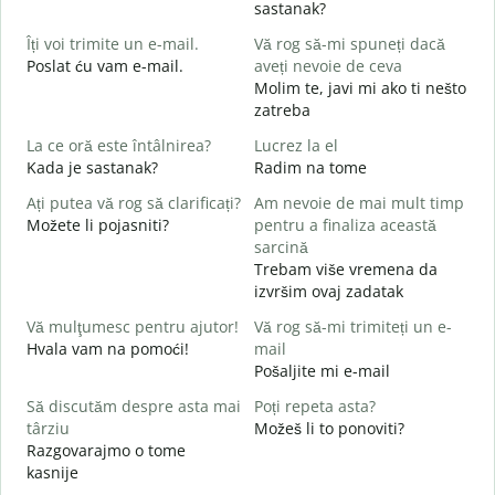
sastanak?
B
Îți voi trimite un e-mail.
Vă rog să-mi spuneți dacă
s
Poslat ću vam e-mail.
aveți nevoie de ceva
D
Molim te, javi mi ako ti nešto
C
zatreba
La ce oră este întâlnirea?
Lucrez la el
Kada je sastanak?
Radim na tome
d
Ați putea vă rog să clarificați?
Am nevoie de mai mult timp
L
Možete li pojasniti?
pentru a finaliza această
sarcină
Trebam više vremena da
U
izvršim ovaj zadatak
h
G
Vă mulţumesc pentru ajutor!
Vă rog să-mi trimiteți un e-
Hvala vam na pomoći!
mail
Pošaljite mi e-mail
Să discutăm despre asta mai
Poți repeta asta?
târziu
Možeš li to ponoviti?
Razgovarajmo o tome
kasnije