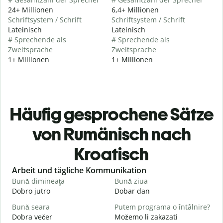
24+ Millionen
6,4+ Millionen
Schriftsystem / Schrift
Schriftsystem / Schrift
Lateinisch
Lateinisch
# Sprechende als
# Sprechende als
Zweitsprache
Zweitsprache
1+ Millionen
1+ Millionen
Häufig gesprochene Sätze
von Rumänisch nach
Kroatisch
Slide 1 of 6
Arbeit und tägliche Kommunikation
Bună dimineaţa
Bună ziua
S
Dobro jutro
Dobar dan
B
Bună seara
Putem programa o întâlnire?
N
Dobra večer
Možemo li zakazati
M