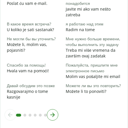
Poslat ću vam e-mail.
понадобится
Javite mi ako vam nešto
Д
zatreba
D
В какое время встреча?
я работаю над этим
Д
U koliko je sati sastanak?
Radim na tome
D
Не могли бы вы уточнить?
Мне нужно больше времени,
Г
Možete li, molim vas,
чтобы выполнить эту задачу
о
pojasniti?
Treba mi više vremena da
G
završim ovaj zadatak
Спасибо за помощь!
Пожалуйста, пришлите мне
Hvala vam na pomoći!
электронное письмо
Molim vas pošaljite mi email
Давай обсудим это позже
Можете ли вы это повторить?
Razgovarajmo o tome
Možete li to ponoviti?
kasnije