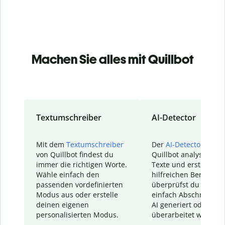
Machen Sie alles mit Quillbot
Textumschreiber
AI-Detector
Mit dem
Textumschreiber
Der
AI-Detector
von
von Quillbot findest du
Quillbot analysiert d
immer die richtigen Worte.
Texte und erstellt ei
Wähle einfach den
hilfreichen Bericht. S
passenden vordefinierten
überprüfst du schnel
Modus aus oder erstelle
einfach Abschnitte, d
deinen eigenen
AI generiert oder
personalisierten Modus.
überarbeitet wurden.