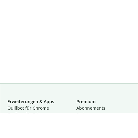
Erweiterungen & Apps
Premium
Quillbot für Chrome
Abon­ne­ments
Quillbot für Edge
Preise
Quillbot für Safari
Für Teams
Quillbot für Android
Partnerprogramm
Quillbot für iOS
Demo anfragen