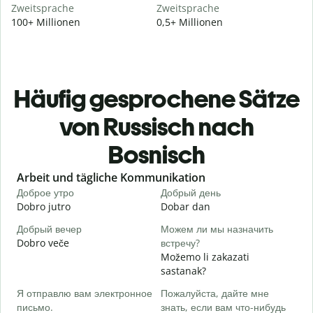
Zweitsprache
Zweitsprache
100+ Millionen
0,5+ Millionen
Häufig gesprochene Sätze
von Russisch nach
Bosnisch
Slide 1 of 6
Arbeit und tägliche Kommunikation
Доброе утро
Добрый день
П
Dobro jutro
Dobar dan
Z
Добрый вечер
Можем ли мы назначить
М
Dobro veče
встречу?
M
Možemo li zakazati
Д
sastanak?
D
Я отправлю вам электронное
Пожалуйста, дайте мне
П
письмо.
знать, если вам что-нибудь