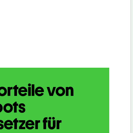
orteile von
bots
etzer für