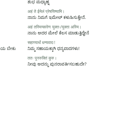
ಶುಭ ಮಧ್ಯಾಹ್ನ
अहं ते ईमेलं प्रेषयिष्यामि।
ನಾನು ನಿಮಗೆ ಇಮೇಲ್ ಕಳುಹಿಸುತ್ತೇನೆ.
अहं तस्मिन्कारेण युक्तः/युक्ता अस्मि।
ನಾನು ಅದರ ಮೇಲೆ ಕೆಲಸ ಮಾಡುತ್ತಿದ್ದೇನೆ
सहाय्यार्थं धन्यवादः!
ಸಮಯ ಬೇಕು
ನಿಮ್ಮ ಸಹಾಯಕ್ಕಾಗಿ ಧನ್ಯವಾದಗಳು!
ततः पुनरुक्तिं कुरु।
ನೀವು ಅದನ್ನು ಪುನರಾವರ್ತಿಸಬಹುದೇ?