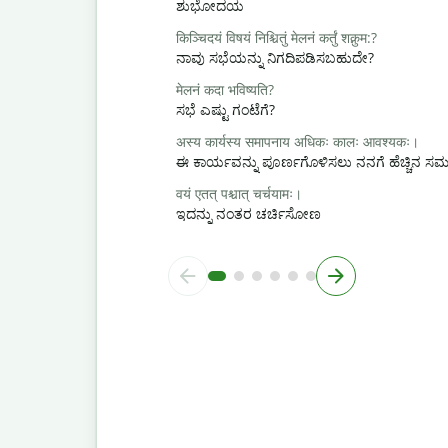
ಶುಭೋದಯ
किञ्चिदयं विषयं निश्चितुं मेलनं कर्तुं शक्नुम:?
ನಾವು ಸಭೆಯನ್ನು ನಿಗದಿಪಡಿಸಬಹುದೇ?
मेलनं कदा भविष्यति?
ಸಭೆ ಎಷ್ಟು ಗಂಟೆಗೆ?
अस्य कार्यस्य समापनाय अधिकः कालः आवश्यकः।
ಈ ಕಾರ್ಯವನ್ನು ಪೂರ್ಣಗೊಳಿಸಲು ನನಗೆ ಹೆಚ್ಚಿನ 
वयं एतत् पश्चात् चर्चयामः।
ಇದನ್ನು ನಂತರ ಚರ್ಚಿಸೋಣ