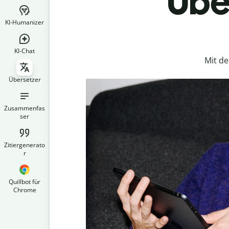
Über
KI-Humanizer
KI-Chat
Mit d
Übersetzer
Zusammenfas
ser
Zitiergenerato
r
Quillbot für
Chrome