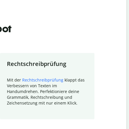
bot
Rechtschreibprüfung
Textzu
Mit der
Rechtschreibprüfung
klappt das
Mithilfe de
Verbessern von Texten im
Quillbot ka
Handumdrehen. Perfektioniere deine
Überblick ü
Grammatik, Rechtschreibung und
So wird das
Zeichensetzung mit nur einem Klick.
Forschungsa
E-Mails zum