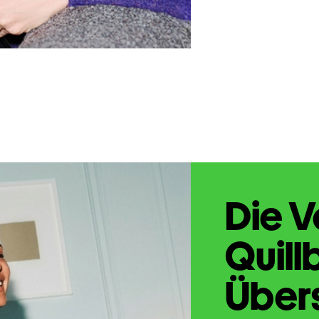
Die V
Quill
Übers