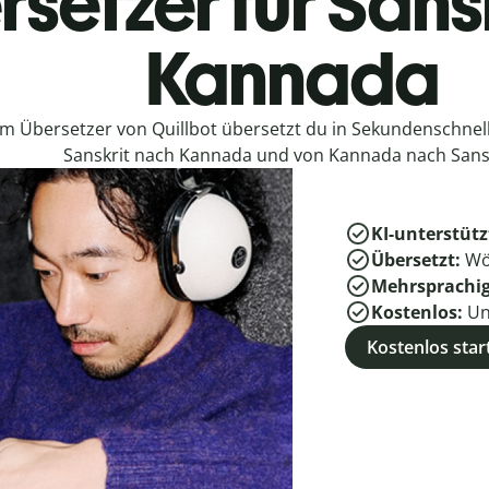
setzer für Sans
Kannada
em Übersetzer von Quillbot übersetzt du in Sekundenschne
Sanskrit nach Kannada und von Kannada nach Sansk
KI-unterstütz
Übersetzt:
Wö
Mehrsprachi
Kostenlos:
Un
Kostenlos star