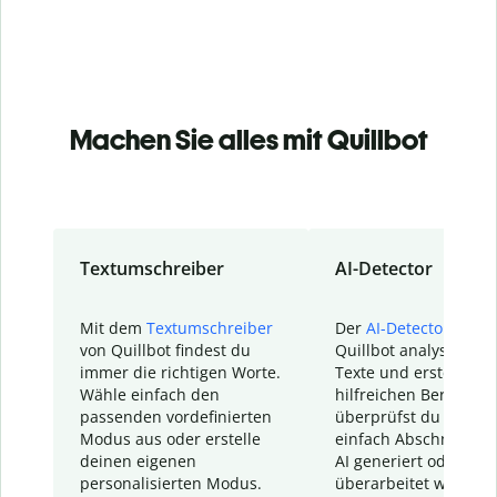
Machen Sie alles mit Quillbot
Textumschreiber
AI-Detector
Mit dem
Textumschreiber
Der
AI-Detector
von
von Quillbot findest du
Quillbot analysiert d
immer die richtigen Worte.
Texte und erstellt ei
Wähle einfach den
hilfreichen Bericht. S
passenden vordefinierten
überprüfst du schnel
Modus aus oder erstelle
einfach Abschnitte, d
deinen eigenen
AI generiert oder
personalisierten Modus.
überarbeitet wurden.