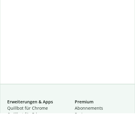
Erweiterungen & Apps
Premium
Quillbot für Chrome
Abon­ne­ments
Quillbot für Edge
Preise
Quillbot für Safari
Für Teams
Quillbot für Android
Partnerprogramm
Quillbot für iOS
Demo anfragen