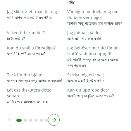
পারি?
G
Jag skickar ett mail till dig.
Vänligen meddela mig om
শ
আমি আপনাকে একটি ইমেল পাঠাব.
du behöver något
D
আপনার কিছু প্রয়োজন হলে আমাকে জানান
আ
Vilken tid är mötet?
Jag jobbar på det
J
মিটিং কয়টায়?
আমি এটা নিয়ে কাজ করছি
হ্
Kan du snälla förtydliga?
Jag behöver mer tid för att
A
আপনি কি স্পষ্ট করতে পারেন?
slutföra denna uppgift
বি
এই কাজটি সম্পন্ন করতে আমার আরও
সময় প্রয়োজন
V
ক
Tack för din hjälp!
Skicka mig ett mail
আপনার সাহায্যের জন্য আপনাকে ধন্যবাদ!
আমাকে একটি ইমেইল পাঠান
Låt oss diskutera detta
Kan du upprepa det?
senare
আপনি যে পুনরাবৃত্তি করতে পারেন?
এ নিয়ে পরে আলোচনা করা যাক