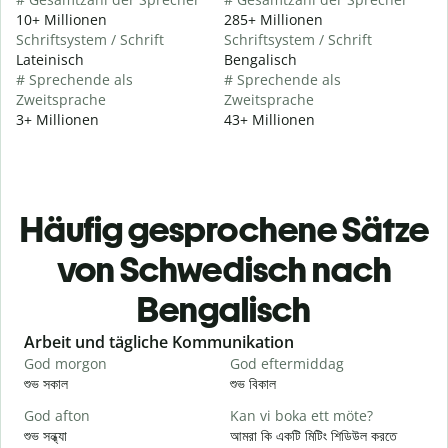
10+ Millionen
285+ Millionen
Schriftsystem / Schrift
Schriftsystem / Schrift
Lateinisch
Bengalisch
# Sprechende als
# Sprechende als
Zweitsprache
Zweitsprache
3+ Millionen
43+ Millionen
Häufig gesprochene Sätze
von Schwedisch nach
Bengalisch
Slide 1 of 6
Arbeit und tägliche Kommunikation
God morgon
God eftermiddag
H
শুভ সকাল
শুভ বিকাল
হ
God afton
Kan vi boka ett möte?
J
শুভ সন্ধ্যা
আমরা কি একটি মিটিং শিডিউল করতে
আ