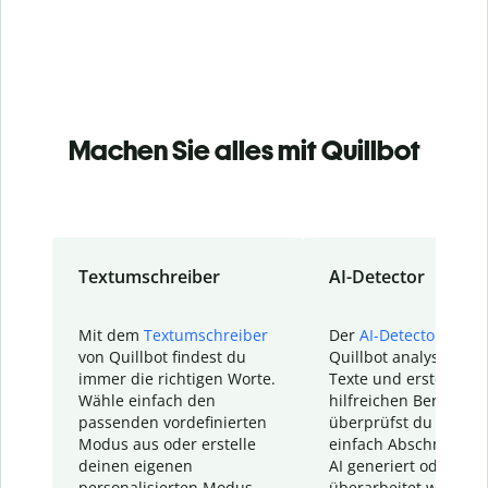
Machen Sie alles mit Quillbot
Textumschreiber
AI-Detector
Mit dem
Textumschreiber
Der
AI-Detector
von
von Quillbot findest du
Quillbot analysiert d
immer die richtigen Worte.
Texte und erstellt ei
Wähle einfach den
hilfreichen Bericht. S
passenden vordefinierten
überprüfst du schnel
Modus aus oder erstelle
einfach Abschnitte, d
deinen eigenen
AI generiert oder
personalisierten Modus.
überarbeitet wurden.