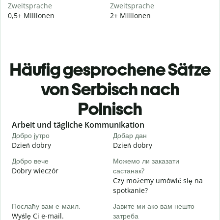
Zweitsprache
Zweitsprache
0,5+ Millionen
2+ Millionen
Häufig gesprochene Sätze
von Serbisch nach
Polnisch
Slide 1 of 6
Arbeit und tägliche Kommunikation
Добро јутро
Добар дан
З
Dzień dobry
Dzień dobry
C
Добро вече
Можемо ли заказати
З
Dobry wieczór
састанак?
N
Czy możemy umówić się na
Д
spotkanie?
D
Послаћу вам е-маил.
Јавите ми ако вам нешто
Н
Wyślę Ci e-mail.
затреба