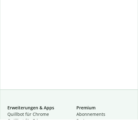
Erweiterungen & Apps
Premium
Quillbot für Chrome
Abon­ne­ments
Quillbot für Edge
Preise
Quillbot für Safari
Für Teams
Quillbot für Android
Partnerprogramm