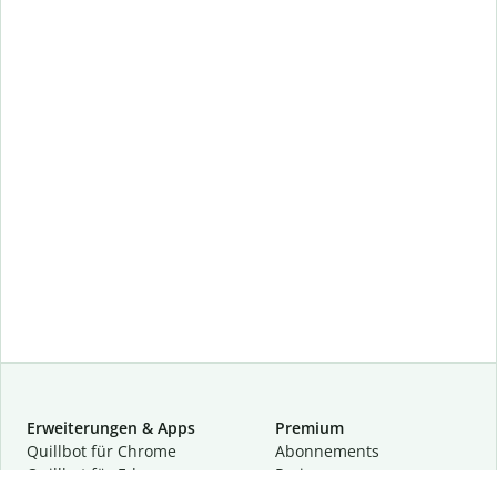
Erweiterungen & Apps
Premium
Quillbot für Chrome
Abon­ne­ments
Quillbot für Edge
Preise