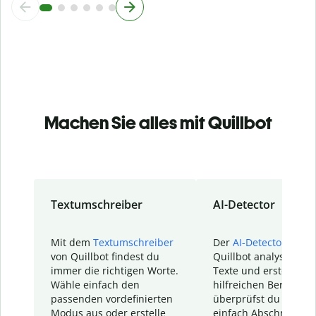
Machen Sie alles mit Quillbot
Textumschreiber
AI-Detector
Mit dem
Textumschreiber
Der
AI-Detector
von
von Quillbot findest du
Quillbot analysiert d
immer die richtigen Worte.
Texte und erstellt ei
Wähle einfach den
hilfreichen Bericht. S
passenden vordefinierten
überprüfst du schnel
Modus aus oder erstelle
einfach Abschnitte, d