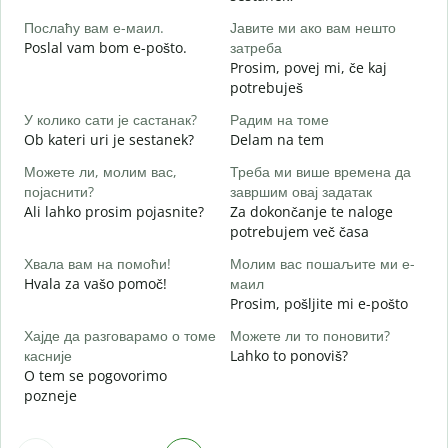
D
Послаћу вам е-маил.
Јавите ми ако вам нешто
Н
Poslal vam bom e-pošto.
затреба
V
Prosim, povej mi, če kaj
potrebuješ
Д
d
У колико сати је састанак?
Радим на томе
Ob kateri uri je sestanek?
Delam na tem
A
Можете ли, молим вас,
Треба ми више времена да
појаснити?
завршим овај задатак
Ali lahko prosim pojasnite?
Za dokončanje te naloge
Г
potrebujem več časa
K
Хвала вам на помоћи!
Молим вас пошаљите ми е-
Hvala za vašo pomoč!
маил
Prosim, pošljite mi e-pošto
Хајде да разговарамо о томе
Можете ли то поновити?
касније
Lahko to ponoviš?
O tem se pogovorimo
pozneje