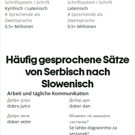
Schriftsystem / Schrift
Schriftsystem / Schrift
Kyrillisch / Lateinisch
Lateinisch
# Sprechende als
# Sprechende als
Zweitsprache
Zweitsprache
0,5+ Millionen
0,5+ Millionen
Häufig gesprochene Sätze
von Serbisch nach
Slowenisch
Slide 1 of 6
Arbeit und tägliche Kommunikation
Добро јутро
Добар дан
З
dobro jutro
dober dan
Ž
Добро вече
Можемо ли заказати
З
dober večer
састанак?
m
Se lahko dogovorimo za
Д
sestanek?