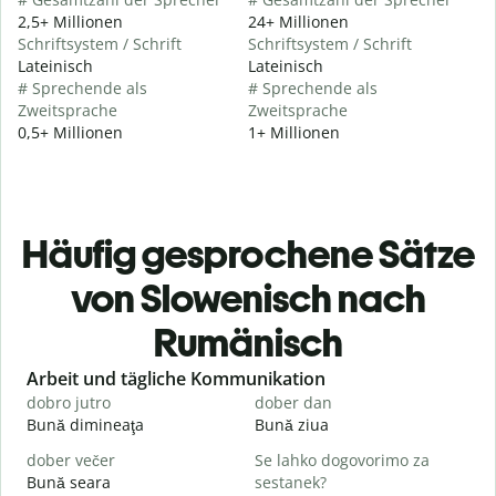
2,5+ Millionen
24+ Millionen
Schriftsystem / Schrift
Schriftsystem / Schrift
Lateinisch
Lateinisch
# Sprechende als
# Sprechende als
Zweitsprache
Zweitsprache
0,5+ Millionen
1+ Millionen
Häufig gesprochene Sätze
von Slowenisch nach
Rumänisch
Slide 1 of 6
Arbeit und tägliche Kommunikation
dobro jutro
dober dan
Ž
Bună dimineaţa
Bună ziua
S
dober večer
Se lahko dogovorimo za
m
Bună seara
sestanek?
N