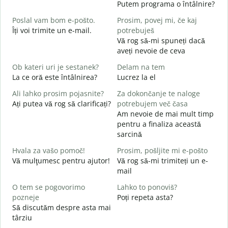
Putem programa o întâlnire?
D
Poslal vam bom e-pošto.
Prosim, povej mi, če kaj
B
Îți voi trimite un e-mail.
potrebuješ
s
Vă rog să-mi spuneți dacă
V
aveți nevoie de ceva
C
Ob kateri uri je sestanek?
Delam na tem
d
La ce oră este întâlnirea?
Lucrez la el
Ali lahko prosim pojasnite?
Za dokončanje te naloge
A
Ați putea vă rog să clarificați?
potrebujem več časa
L
Am nevoie de mai mult timp
pentru a finaliza această
K
sarcină
U
h
Hvala za vašo pomoč!
Prosim, pošljite mi e-pošto
Vă mulţumesc pentru ajutor!
Vă rog să-mi trimiteți un e-
mail
O tem se pogovorimo
Lahko to ponoviš?
pozneje
Poți repeta asta?
Să discutăm despre asta mai
târziu