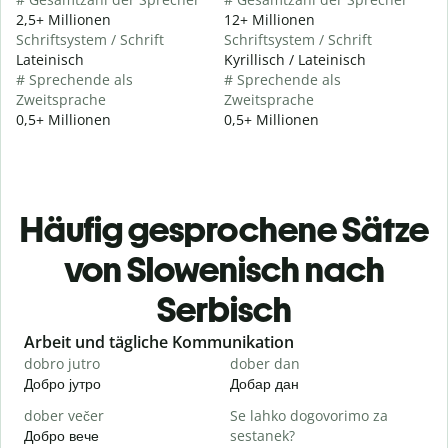
2,5+ Millionen
12+ Millionen
Schriftsystem / Schrift
Schriftsystem / Schrift
Lateinisch
Kyrillisch / Lateinisch
# Sprechende als
# Sprechende als
Zweitsprache
Zweitsprache
0,5+ Millionen
0,5+ Millionen
Häufig gesprochene Sätze
von Slowenisch nach
Serbisch
Slide 1 of 6
Arbeit und tägliche Kommunikation
dobro jutro
dober dan
Ž
Добро јутро
Добар дан
З
dober večer
Se lahko dogovorimo za
m
Добро вече
sestanek?
З