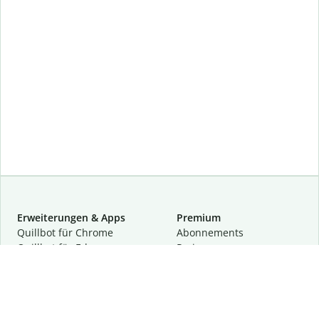
Erweiterungen & Apps
Premium
Quillbot für Chrome
Abon­ne­ments
Quillbot für Edge
Preise
Quillbot für Safari
Für Teams
Quillbot für Android
Partnerprogramm
Quillbot für iOS
Demo anfragen
Quillbot für Windows