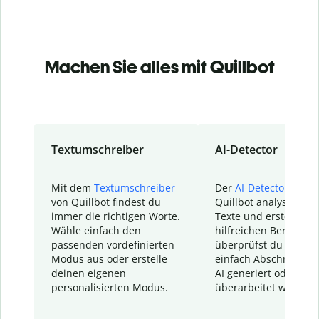
Machen Sie alles mit Quillbot
Textumschreiber
AI-Detector
Mit dem
Textumschreiber
Der
AI-Detector
von
von Quillbot findest du
Quillbot analysiert d
immer die richtigen Worte.
Texte und erstellt ei
Wähle einfach den
hilfreichen Bericht. S
passenden vordefinierten
überprüfst du schnel
Modus aus oder erstelle
einfach Abschnitte, d
deinen eigenen
AI generiert oder
personalisierten Modus.
überarbeitet wurden.