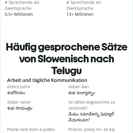
# Sprechende als
# Sprechende als
Zweitsprache
Zweitsprache
0,5+ Millionen
13+ Millionen
Häufig gesprochene Sätze
von Slowenisch nach
Telugu
Slide 1 of 6
Arbeit und tägliche Kommunikation
dobro jutro
dober dan
Ž
శుభోదయం
శుభ మధ్యాహ్నం
హ
dober večer
Se lahko dogovorimo za
m
శుభ సాయంత్రం
sestanek?
న
మేము సమావేశాన్ని షెడ్యూల్
D
చేయగలమా?
శ
Poslal vam bom e-pošto.
Prosim, povej mi, če kaj
V