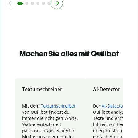
Machen Sie alles mit Quillbot
Textumschreiber
AI-Detector
Mit dem
Textumschreiber
Der
AI-Detector
von
von Quillbot findest du
Quillbot analysiert d
immer die richtigen Worte.
Texte und erstellt ei
Wähle einfach den
hilfreichen Bericht. S
passenden vordefinierten
überprüfst du schnel
Modus aus oder erstelle
einfach Abschnitte, d