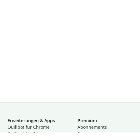
Erweiterungen & Apps
Premium
Quillbot für Chrome
Abon­ne­ments
Quillbot für Edge
Preise