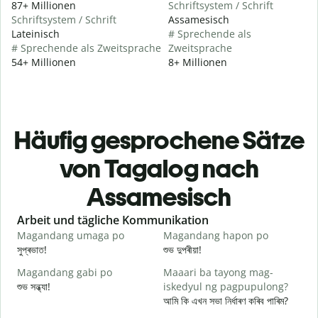
87+ Millionen
Schriftsystem / Schrift
Schriftsystem / Schrift
Assamesisch
Lateinisch
# Sprechende als
# Sprechende als Zweitsprache
Zweitsprache
54+ Millionen
8+ Millionen
Häufig gesprochene Sätze
von Tagalog nach
Assamesisch
Slide 1 of 6
Arbeit und tägliche Kommunikation
Magandang umaga po
Magandang hapon po
H
সুপ্ৰভাত!
শুভ দুপৰীয়া!
ন
Magandang gabi po
Maaari ba tayong mag-
A
শুভ সন্ধ্যা!
iskedyul ng pagpupulong?
ম
আমি কি এখন সভা নিৰ্ধাৰণ কৰিব পাৰিম?