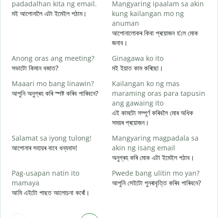
padadalhan kita ng email.
Mangyaring ipaalam sa akin
মই আপোনালৈ এটা ইমেইল পঠাম।
kung kailangan mo ng
স
anuman
B
আপোনালোকৰ কিবা প্ৰয়োজন হ’লে মোক
আ
জনাব।
O
Anong oras ang meeting?
Ginagawa ko ito
হ
সভাটো কিমান বজাত?
মই ইয়াত কাম কৰিছো।
Maaari mo bang linawin?
Kailangan ko ng mas
ব
আপুনি অনুগ্ৰহ কৰি স্পষ্ট কৰিব পাৰিবনে?
maraming oras para tapusin
ang gawaing ito
S
এই কামটো সম্পূৰ্ণ কৰিবলৈ মোৰ অধিক
h
সময়ৰ প্ৰয়োজন।
ও
Salamat sa iyong tulong!
Mangyaring magpadala sa
আপোনাৰ সহায়ৰ বাবে ধন্যবাদ!
akin ng isang email
অনুগ্ৰহ কৰি মোক এটা ইমেইল পঠাব।
Pag-usapan natin ito
Pwede bang ulitin mo yan?
mamaya
আপুনি সেইটো পুনৰাবৃত্তি কৰিব পাৰিবনে?
আমি এইটো পাছত আলোচনা কৰোঁ।