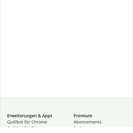
Erweiterungen & Apps
Premium
Quillbot für Chrome
Abon­ne­ments
Quillbot für Edge
Preise