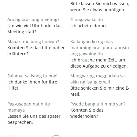
B
Bitte lassen Sie mich wissen,
G
wenn Sie etwas benötigen.
O
Anong oras ang meeting?
Ginagawa ko ito
J
Um wie viel Uhr findet das
Ich arbeite daran.
Meeting statt?
A
Maaari mo bang linawin?
Kailangan ko ng mas
Könnten Sie das bitte näher
maraming oras para tapusin
erläutern?
ang gawaing ito
S
Ich brauche mehr Zeit, um
h
diese Aufgabe zu erledigen.
W
Salamat sa iyong tulong!
Mangyaring magpadala sa
Ich danke Ihnen für Ihre
akin ng isang email
Hilfe!
Bitte schicken Sie mir eine E-
Mail.
Pag-usapan natin ito
Pwede bang ulitin mo yan?
mamaya
Könnten Sie das
Lassen Sie uns das später
wiederholen?
besprechen.