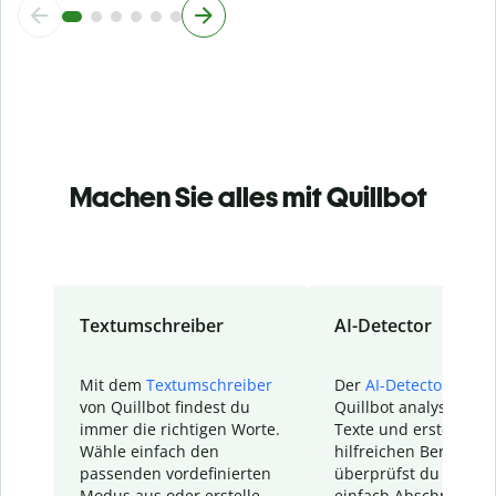
Machen Sie alles mit Quillbot
Textumschreiber
AI-Detector
Mit dem
Textumschreiber
Der
AI-Detector
von
von Quillbot findest du
Quillbot analysiert d
immer die richtigen Worte.
Texte und erstellt ei
Wähle einfach den
hilfreichen Bericht. S
passenden vordefinierten
überprüfst du schnel
Modus aus oder erstelle
einfach Abschnitte, d