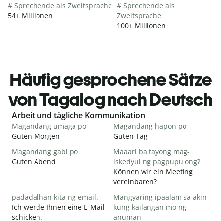
# Sprechende als Zweitsprache
# Sprechende als
54+ Millionen
Zweitsprache
100+ Millionen
Häufig gesprochene Sätze
von Tagalog nach Deutsch
Slide 1 of 6
Arbeit und tägliche Kommunikation
Magandang umaga po
Magandang hapon po
H
Guten Morgen
Guten Tag
H
Magandang gabi po
Maaari ba tayong mag-
A
Guten Abend
iskedyul ng pagpupulong?
I
Können wir ein Meeting
vereinbaren?
padadalhan kita ng email.
Mangyaring ipaalam sa akin
G
Ich werde Ihnen eine E-Mail
kung kailangan mo ng
schicken.
anuman