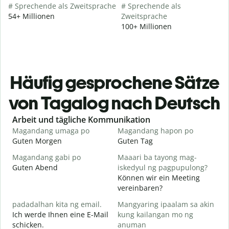
# Sprechende als Zweitsprache
# Sprechende als
54+ Millionen
Zweitsprache
100+ Millionen
Häufig gesprochene Sätze
von Tagalog nach Deutsch
Slide 1 of 6
Arbeit und tägliche Kommunikation
Magandang umaga po
Magandang hapon po
H
Guten Morgen
Guten Tag
H
Magandang gabi po
Maaari ba tayong mag-
A
Guten Abend
iskedyul ng pagpupulong?
I
Können wir ein Meeting
vereinbaren?
padadalhan kita ng email.
Mangyaring ipaalam sa akin
G
Ich werde Ihnen eine E-Mail
kung kailangan mo ng
schicken.
anuman