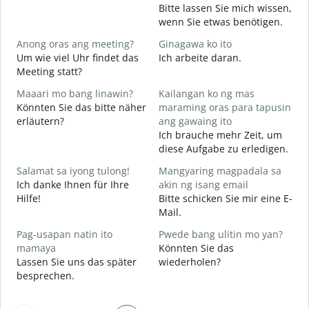
B
Bitte lassen Sie mich wissen,
G
wenn Sie etwas benötigen.
O
Anong oras ang meeting?
Ginagawa ko ito
J
Um wie viel Uhr findet das
Ich arbeite daran.
Meeting statt?
A
Maaari mo bang linawin?
Kailangan ko ng mas
Könnten Sie das bitte näher
maraming oras para tapusin
erläutern?
ang gawaing ito
S
Ich brauche mehr Zeit, um
h
diese Aufgabe zu erledigen.
W
Salamat sa iyong tulong!
Mangyaring magpadala sa
Ich danke Ihnen für Ihre
akin ng isang email
Hilfe!
Bitte schicken Sie mir eine E-
Mail.
Pag-usapan natin ito
Pwede bang ulitin mo yan?
mamaya
Könnten Sie das
Lassen Sie uns das später
wiederholen?
besprechen.