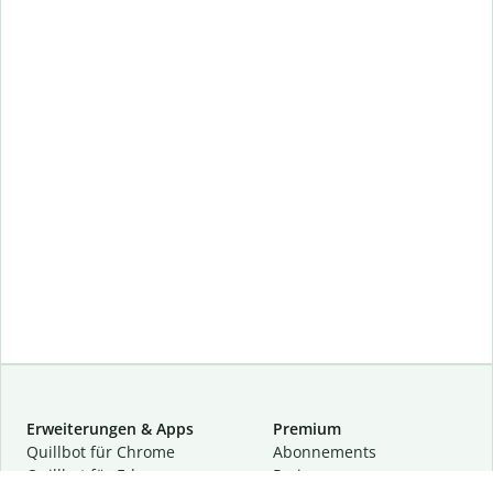
Erweiterungen & Apps
Premium
Quillbot für Chrome
Abon­ne­ments
Quillbot für Edge
Preise