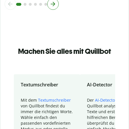
Machen Sie alles mit Quillbot
Textumschreiber
AI-Detector
Mit dem
Textumschreiber
Der
AI-Detector
von
von Quillbot findest du
Quillbot analysiert d
immer die richtigen Worte.
Texte und erstellt ei
Wähle einfach den
hilfreichen Bericht. S
passenden vordefinierten
überprüfst du schnel
Modus aus oder erstelle
einfach Abschnitte, d