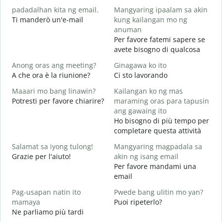
padadalhan kita ng email.
Mangyaring ipaalam sa akin
B
Ti manderò un'e-mail
kung kailangan mo ng
B
anuman
P
Per favore fatemi sapere se
avete bisogno di qualcosa
O
S
Anong oras ang meeting?
Ginagawa ko ito
A che ora è la riunione?
Ci sto lavorando
A
Maaari mo bang linawin?
Kailangan ko ng mas
Potresti per favore chiarire?
maraming oras para tapusin
S
ang gawaing ito
h
Ho bisogno di più tempo per
D
completare questa attività
v
Salamat sa iyong tulong!
Mangyaring magpadala sa
Grazie per l'aiuto!
akin ng isang email
Per favore mandami una
email
Pag-usapan natin ito
Pwede bang ulitin mo yan?
mamaya
Puoi ripeterlo?
Ne parliamo più tardi