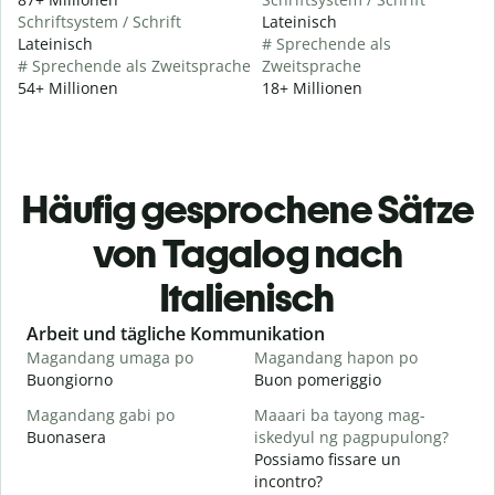
Schriftsystem / Schrift
Lateinisch
Lateinisch
# Sprechende als
# Sprechende als Zweitsprache
Zweitsprache
54+ Millionen
18+ Millionen
Häufig gesprochene Sätze
von Tagalog nach
Italienisch
Slide 1 of 6
Arbeit und tägliche Kommunikation
Magandang umaga po
Magandang hapon po
H
Buongiorno
Buon pomeriggio
C
Magandang gabi po
Maaari ba tayong mag-
A
Buonasera
iskedyul ng pagpupulong?
M
Possiamo fissare un
incontro?