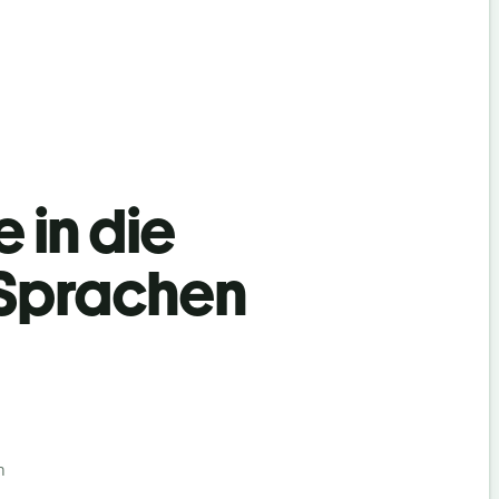
 in die
 Sprachen
n