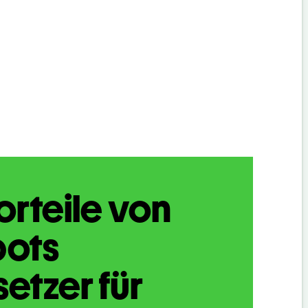
orteile von
bots
etzer für