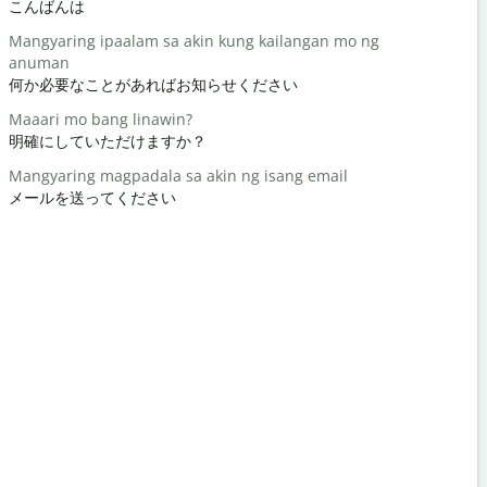
こんばんは
こんにちは 
Mangyaring ipaalam sa akin kung kailangan mo ng
kamusta k
anuman
元気ですか
何か必要なことがあればお知らせください
Bahala ka
Maaari mo bang linawin?
どういたし
明確にしていただけますか？
Paumanhin
Mangyaring magpadala sa akin ng isang email
すみません
メールを送ってください
Saan ang p
最寄りのホ