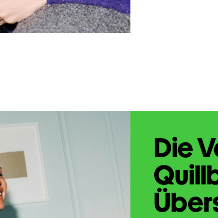
Die V
Quill
Übers