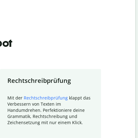
bot
Rechtschreibprüfung
Textzu
Mit der
Rechtschreibprüfung
klappt das
Mithilfe de
Verbessern von Texten im
Quillbot ka
Handumdrehen. Perfektioniere deine
Überblick ü
Grammatik, Rechtschreibung und
So wird das
Zeichensetzung mit nur einem Klick.
Forschungsa
E-Mails zum