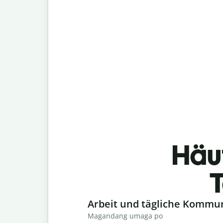
Häu
T
Slide 1 of 6
Arbeit und tägliche Kommu
Magandang umaga po