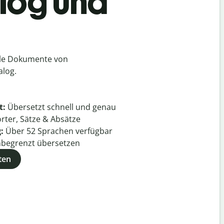
alog und
lle Dokumente von
alog.
t:
Übersetzt schnell und genau
rter, Sätze & Absätze
g:
Über
52
Sprachen verfügbar
begrenzt übersetzen
ten