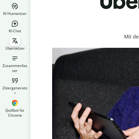
Über
KI-Humanizer
KI-Chat
Mit d
Übersetzer
Zusammenfas
ser
Zitiergenerato
r
Quillbot für
Chrome