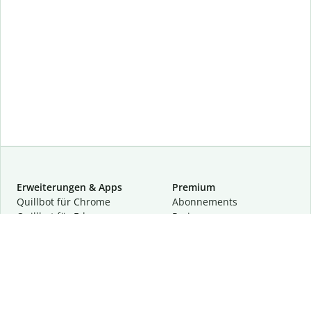
Erweiterungen & Apps
Premium
Quillbot für Chrome
Abon­ne­ments
Quillbot für Edge
Preise
Quillbot für Safari
Für Teams
Quillbot für Android
Partnerprogramm
Quillbot für iOS
Demo anfragen
Quillbot für Windows
Quillbot für macOS
Quillbot für Word