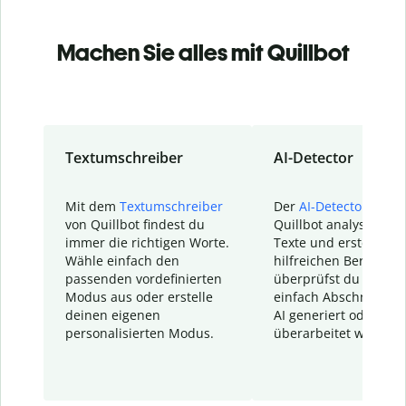
Machen Sie alles mit Quillbot
Textumschreiber
AI-Detector
Mit dem
Textumschreiber
Der
AI-Detector
von
von Quillbot findest du
Quillbot analysiert d
immer die richtigen Worte.
Texte und erstellt ei
Wähle einfach den
hilfreichen Bericht. S
passenden vordefinierten
überprüfst du schnel
Modus aus oder erstelle
einfach Abschnitte, d
deinen eigenen
AI generiert oder
personalisierten Modus.
überarbeitet wurden.