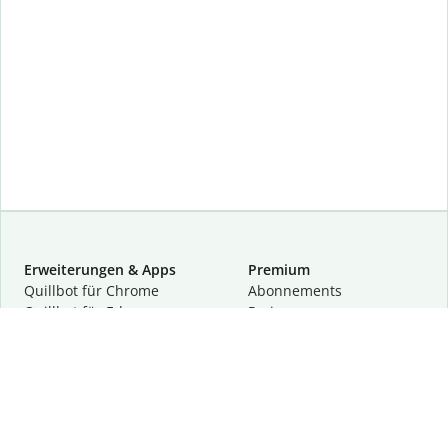
Erweiterungen & Apps
Premium
Quillbot für Chrome
Abon­ne­ments
Quillbot für Edge
Preise
Quillbot für Safari
Für Teams
Quillbot für Android
Partnerprogramm
Quillbot für iOS
Demo anfragen
Quillbot für Windows
Quillbot für macOS
Quillbot für Word