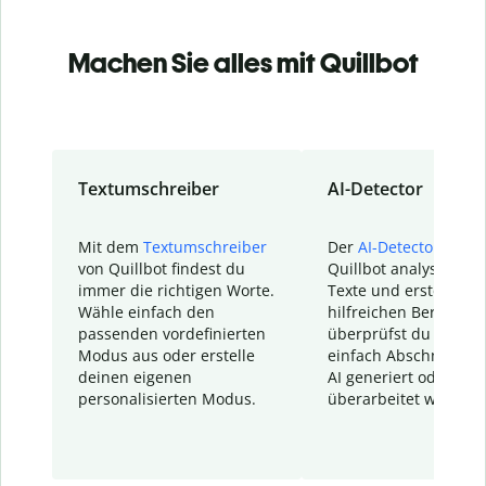
Machen Sie alles mit Quillbot
Textumschreiber
AI-Detector
Mit dem
Textumschreiber
Der
AI-Detector
von
von Quillbot findest du
Quillbot analysiert d
immer die richtigen Worte.
Texte und erstellt ei
Wähle einfach den
hilfreichen Bericht. S
passenden vordefinierten
überprüfst du schnel
Modus aus oder erstelle
einfach Abschnitte, d
deinen eigenen
AI generiert oder
personalisierten Modus.
überarbeitet wurden.