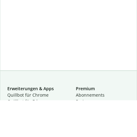
Erweiterungen & Apps
Premium
Quillbot für Chrome
Abon­ne­ments
Quillbot für Edge
Preise
Quillbot für Safari
Für Teams
Quillbot für Android
Partnerprogramm
Quillbot für iOS
Demo anfragen
Quillbot für Windows
Quillbot für macOS