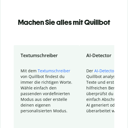
Machen Sie alles mit Quillbot
Textumschreiber
AI-Detector
Mit dem
Textumschreiber
Der
AI-Detector
von
von Quillbot findest du
Quillbot analysiert d
immer die richtigen Worte.
Texte und erstellt ei
Wähle einfach den
hilfreichen Bericht. S
passenden vordefinierten
überprüfst du schnel
Modus aus oder erstelle
einfach Abschnitte, d
deinen eigenen
AI generiert oder
personalisierten Modus.
überarbeitet wurden.