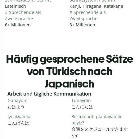
Lateinisch
Kanji, Hiragana, Katakana
# Sprechende als
# Sprechende als
Zweitsprache
Zweitsprache
6+ Millionen
3+ Millionen
Häufig gesprochene Sätze
von Türkisch nach
Japanisch
Slide 1 of 6
Arbeit und tägliche Kommunikation
Günaydın
Tünaydın
M
おはよう
こんにちは
İyi akşamlar
Bir toplantı planlayabilir
こんばんは
miyiz?
会議をスケジュールできます
G
か?