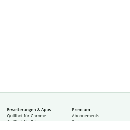
Erweiterungen & Apps
Premium
Quillbot für Chrome
Abon­ne­ments
Quillbot für Edge
Preise
Quillbot für Safari
Für Teams