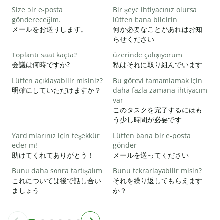
Size bir e-posta
Bir şeye ihtiyacınız olursa
göndereceğim.
lütfen bana bildirin
R
メールをお送りします。
何か必要なことがあればお知
らせください
E
Toplantı saat kaçta?
üzerinde çalışıyorum
会議は何時ですか?
私はそれに取り組んでいます
G
Lütfen açıklayabilir misiniz?
Bu görevi tamamlamak için
明確にしていただけますか？
daha fazla zamana ihtiyacım
var
E
このタスクを完了するにはも
う少し時間が必要です
Yardımlarınız için teşekkür
Lütfen bana bir e-posta
ederim!
gönder
助けてくれてありがとう！
メールを送ってください
Bunu daha sonra tartışalım
Bunu tekrarlayabilir misin?
これについては後で話し合い
それを繰り返してもらえます
ましょう
か？