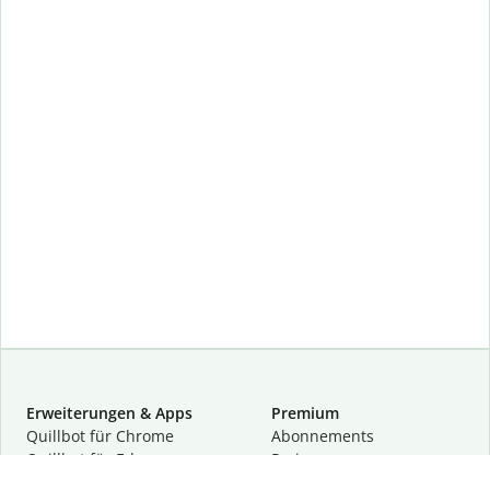
Erweiterungen & Apps
Premium
Quillbot für Chrome
Abon­ne­ments
Quillbot für Edge
Preise
Quillbot für Safari
Für Teams