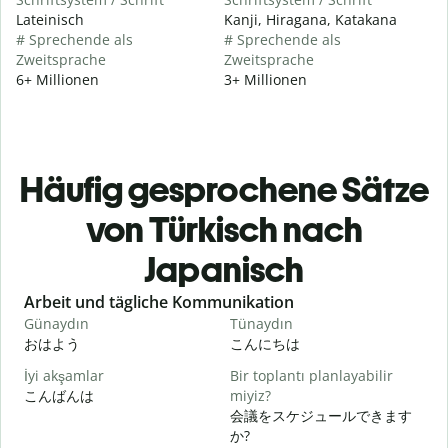
Lateinisch
Kanji, Hiragana, Katakana
# Sprechende als
# Sprechende als
Zweitsprache
Zweitsprache
6+ Millionen
3+ Millionen
Häufig gesprochene Sätze
von Türkisch nach
Japanisch
Slide 1 of 6
Arbeit und tägliche Kommunikation
Günaydın
Tünaydın
M
おはよう
こんにちは
İyi akşamlar
Bir toplantı planlayabilir
こんばんは
miyiz?
会議をスケジュールできます
G
か?