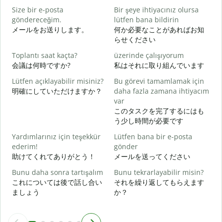
Size bir e-posta
Bir şeye ihtiyacınız olursa
göndereceğim.
lütfen bana bildirin
R
メールをお送りします。
何か必要なことがあればお知
らせください
E
Toplantı saat kaçta?
üzerinde çalışıyorum
会議は何時ですか?
私はそれに取り組んでいます
G
Lütfen açıklayabilir misiniz?
Bu görevi tamamlamak için
明確にしていただけますか？
daha fazla zamana ihtiyacım
var
E
このタスクを完了するにはも
う少し時間が必要です
Yardımlarınız için teşekkür
Lütfen bana bir e-posta
ederim!
gönder
助けてくれてありがとう！
メールを送ってください
Bunu daha sonra tartışalım
Bunu tekrarlayabilir misin?
これについては後で話し合い
それを繰り返してもらえます
ましょう
か？