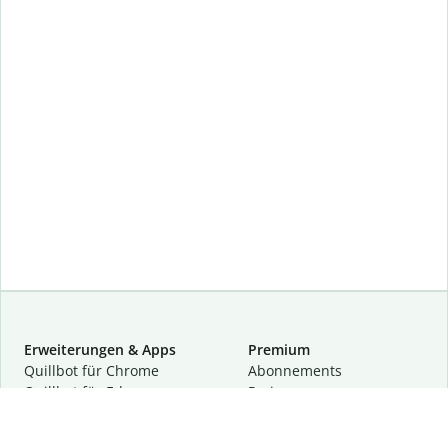
Erweiterungen & Apps
Premium
Quillbot für Chrome
Abon­ne­ments
Quillbot für Edge
Preise
Quillbot für Safari
Für Teams
Quillbot für Android
Partnerprogramm