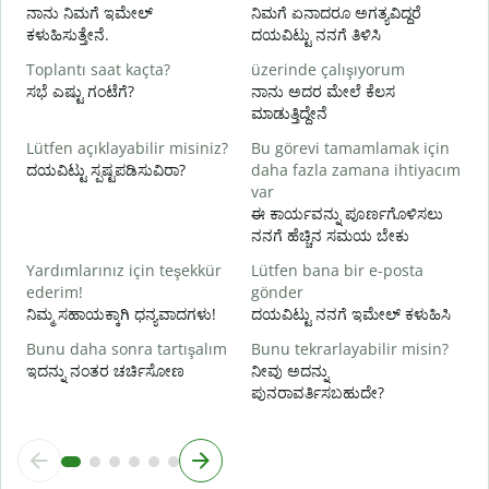
ನ
ನಾನು ನಿಮಗೆ ಇಮೇಲ್
ನಿಮಗೆ ಏನಾದರೂ ಅಗತ್ಯವಿದ್ದರೆ
ಕಳುಹಿಸುತ್ತೇನೆ.
ದಯವಿಟ್ಟು ನನಗೆ ತಿಳಿಸಿ
E
ಹ
Toplantı saat kaçta?
üzerinde çalışıyorum
ಸಭೆ ಎಷ್ಟು ಗಂಟೆಗೆ?
ನಾನು ಅದರ ಮೇಲೆ ಕೆಲಸ
G
ಮಾಡುತ್ತಿದ್ದೇನೆ
Lütfen açıklayabilir misiniz?
Bu görevi tamamlamak için
ದಯವಿಟ್ಟು ಸ್ಪಷ್ಟಪಡಿಸುವಿರಾ?
daha fazla zamana ihtiyacım
E
var
ಹ
ಈ ಕಾರ್ಯವನ್ನು ಪೂರ್ಣಗೊಳಿಸಲು
ನನಗೆ ಹೆಚ್ಚಿನ ಸಮಯ ಬೇಕು
Yardımlarınız için teşekkür
Lütfen bana bir e-posta
ederim!
gönder
ನಿಮ್ಮ ಸಹಾಯಕ್ಕಾಗಿ ಧನ್ಯವಾದಗಳು!
ದಯವಿಟ್ಟು ನನಗೆ ಇಮೇಲ್ ಕಳುಹಿಸಿ
Bunu daha sonra tartışalım
Bunu tekrarlayabilir misin?
ಇದನ್ನು ನಂತರ ಚರ್ಚಿಸೋಣ
ನೀವು ಅದನ್ನು
ಪುನರಾವರ್ತಿಸಬಹುದೇ?