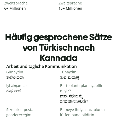
Zweitsprache
Zweitsprache
6+ Millionen
15+ Millionen
Häufig gesprochene Sätze
von Türkisch nach
Kannada
Slide 1 of 6
Arbeit und tägliche Kommunikation
Günaydın
Tünaydın
M
ಶುಭೋದಯ
ಶುಭ ಮಧ್ಯಾಹ್ನ
İyi akşamlar
Bir toplantı planlayabilir
ಶುಭ ಸಂಜೆ
miyiz?
ನ
ನಾವು ಸಭೆಯನ್ನು
G
ನಿಗದಿಪಡಿಸಬಹುದೇ?
Size bir e-posta
Bir şeye ihtiyacınız olursa
R
göndereceğim.
lütfen bana bildirin