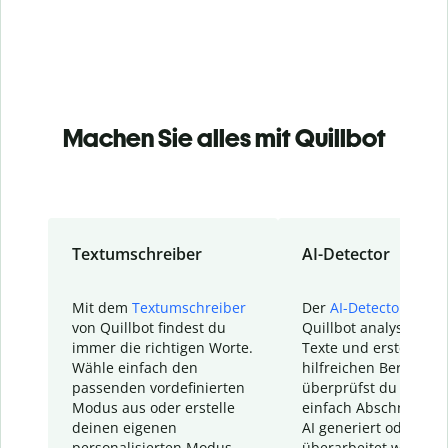
Machen Sie alles mit Quillbot
Textumschreiber
AI-Detector
Mit dem
Textumschreiber
Der
AI-Detector
von
von Quillbot findest du
Quillbot analysiert d
immer die richtigen Worte.
Texte und erstellt ei
Wähle einfach den
hilfreichen Bericht. S
passenden vordefinierten
überprüfst du schnel
Modus aus oder erstelle
einfach Abschnitte, d
deinen eigenen
AI generiert oder
personalisierten Modus.
überarbeitet wurden.