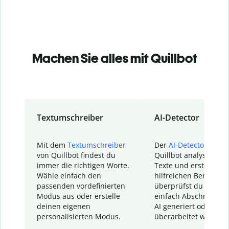
Machen Sie alles mit Quillbot
Textumschreiber
AI-Detector
Mit dem
Textumschreiber
Der
AI-Detector
von
von Quillbot findest du
Quillbot analysiert d
immer die richtigen Worte.
Texte und erstellt ei
Wähle einfach den
hilfreichen Bericht. S
passenden vordefinierten
überprüfst du schnel
Modus aus oder erstelle
einfach Abschnitte, d
deinen eigenen
AI generiert oder
personalisierten Modus.
überarbeitet wurden.