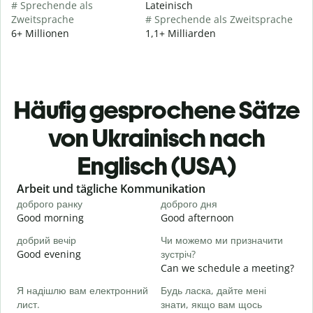
# Sprechende als
Lateinisch
Zweitsprache
# Sprechende als Zweitsprache
6+ Millionen
1,1+ Milliarden
Häufig gesprochene Sätze
von Ukrainisch nach
Englisch (USA)
Slide 1 of 6
Arbeit und tägliche Kommunikation
доброго ранку
доброго дня
П
Good morning
Good afternoon
H
добрий вечір
Чи можемо ми призначити
М
Good evening
зустріч?
M
Can we schedule a meeting?
Д
Я надішлю вам електронний
Будь ласка, дайте мені
в
лист.
знати, якщо вам щось
G