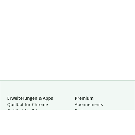
Erweiterungen & Apps
Premium
Quillbot für Chrome
Abon­ne­ments
Quillbot für Edge
Preise
Quillbot für Safari
Für Teams
Quillbot für Android
Partnerprogramm
Quillbot für iOS
Demo anfragen