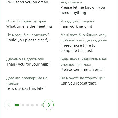
I will send you an email.
знадобиться
e
Please let me know if you
Н
need anything
Y
О котрій годині зустріч?
Я над цим працюю
т
What time is the meeting?
I am working on it
Y
Не могли б ви пояснити?
Мені потрібно більше часу,
д
Could you please clarify?
щоб виконати це завдання
I need more time to
complete this task
Д
г
Дякуємо за допомогу!
Будь ласка, надішліть мені
W
Thank you for your help!
електронний лист
Please send me an email
Давайте обговоримо це
Ви можете повторити це?
пізніше
Can you repeat that?
Let’s discuss this later