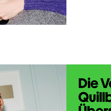
Die V
Quill
Übers