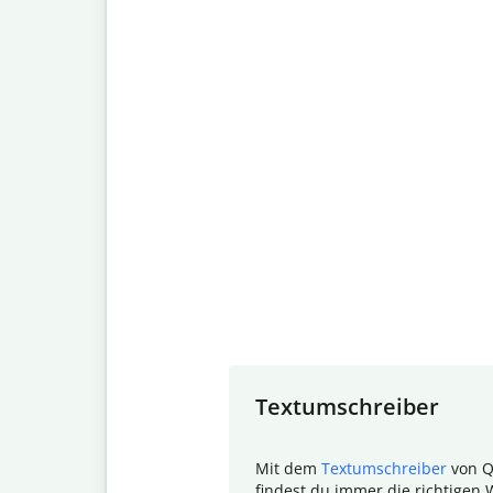
Slide 1 of 7
Textumschreiber
Mit dem
Textumschreiber
von Q
findest du immer die richtigen 