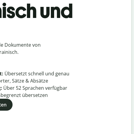
nisch und
lle Dokumente von
ainisch.
t:
Übersetzt schnell und genau
rter, Sätze & Absätze
g:
Über
52
Sprachen verfügbar
begrenzt übersetzen
ten