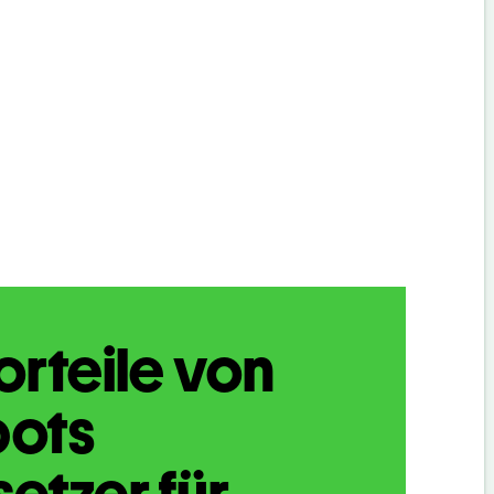
orteile von
bots
etzer für