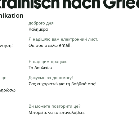
rainisch nach Grie
nikation
доброго дня
Καλημέρα
Я надішлю вам електронний лист.
ντηση;
Θα σου στείλω email.
Я над цим працюю
Το δουλεύω
и це
Дякуємо за допомогу!
Σας ευχαριστώ για τη βοήθειά σας!
οκληρώσω
Ви можете повторити це?
Μπορείτε να το επαναλάβετε;