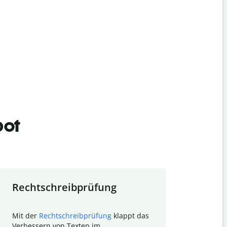
bot
Rechtschreibprüfung
Textzu
Mit der
Rechtschreibprüfung
klappt das
Mithilfe de
Verbessern von Texten im
Quillbot ka