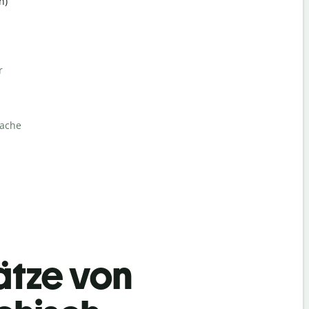
h)
r
rache
ätze von