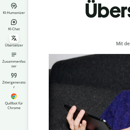
Übers
KI-Humanizer
KI-Chat
Mit d
Übersetzer
Zusammenfas
ser
Zitiergenerato
r
Quillbot für
Chrome