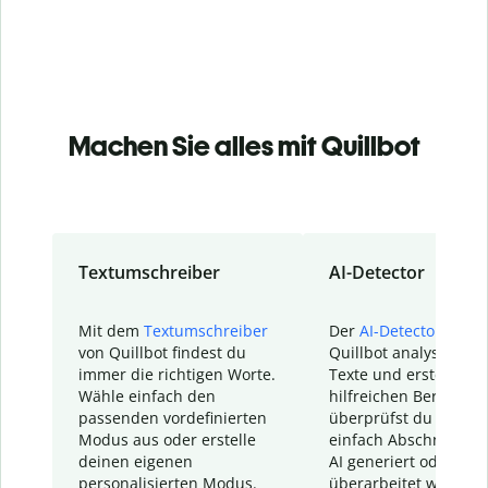
Machen Sie alles mit Quillbot
Textumschreiber
AI-Detector
Mit dem
Textumschreiber
Der
AI-Detector
von
von Quillbot findest du
Quillbot analysiert d
immer die richtigen Worte.
Texte und erstellt ei
Wähle einfach den
hilfreichen Bericht. S
passenden vordefinierten
überprüfst du schnel
Modus aus oder erstelle
einfach Abschnitte, d
deinen eigenen
AI generiert oder
personalisierten Modus.
überarbeitet wurden.