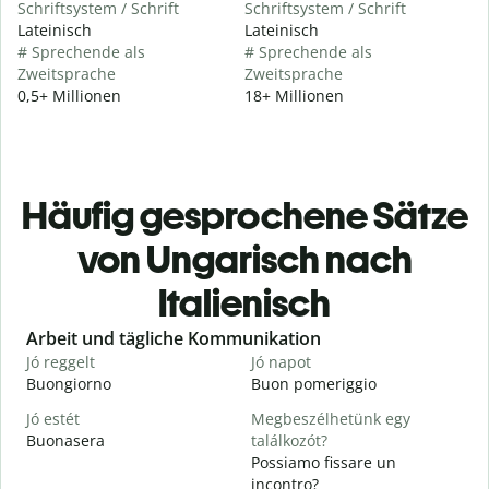
Schriftsystem / Schrift
Schriftsystem / Schrift
Lateinisch
Lateinisch
# Sprechende als
# Sprechende als
Zweitsprache
Zweitsprache
0,5+ Millionen
18+ Millionen
Häufig gesprochene Sätze
von Ungarisch nach
Italienisch
Slide 1 of 6
Arbeit und tägliche Kommunikation
Jó reggelt
Jó napot
H
Buongiorno
Buon pomeriggio
C
Jó estét
Megbeszélhetünk egy
Buonasera
találkozót?
M
Possiamo fissare un
J
incontro?