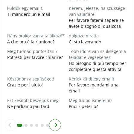
B
küldök egy emailt.
Kérem, jelezze, ha szüksége
S
Ti manderò un'e-mail
van valamire
P
Per favore fatemi sapere se
avete bisogno di qualcosa
I
S
Hány órakor van a találkozó?
dolgozom rajta
A che ora è la riunione?
Ci sto lavorando
A
Meg tudnád pontosítani?
Több időre van szükségem a
Potresti per favore chiarire?
feladat elvégzéséhez
H
Ho bisogno di più tempo per
s
completare questa attività
D
v
Köszönöm a segítséget!
Kérlek küldj egy emailt
Grazie per l'aiuto!
Per favore mandami una
email
Ezt később beszéljük meg
Meg tudod ismételni?
Ne parliamo più tardi
Puoi ripeterlo?