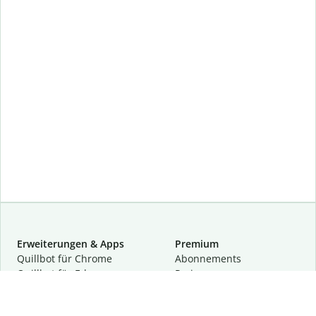
Erweiterungen & Apps
Premium
Quillbot für Chrome
Abon­ne­ments
Quillbot für Edge
Preise
Quillbot für Safari
Für Teams
Quillbot für Android
Partnerprogramm